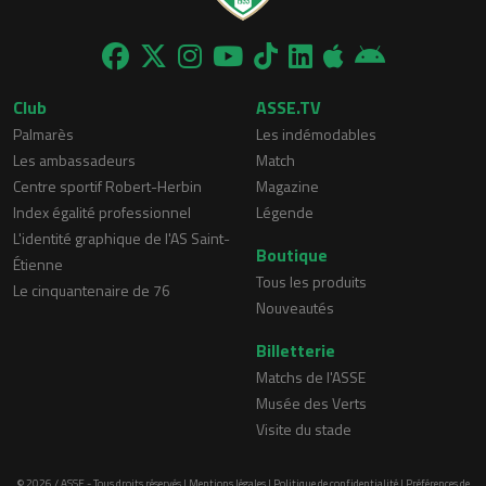
Club
ASSE.TV
Palmarès
Les indémodables
Les ambassadeurs
Match
Centre sportif Robert-Herbin
Magazine
Index égalité professionnel
Légende
L'identité graphique de l'AS Saint-
Boutique
Étienne
Tous les produits
Le cinquantenaire de 76
Nouveautés
Billetterie
Matchs de l'ASSE
Musée des Verts
Visite du stade
© 2026 / ASSE - Tous droits réservés |
Mentions légales
|
Politique de confidentialité
|
Préférences de