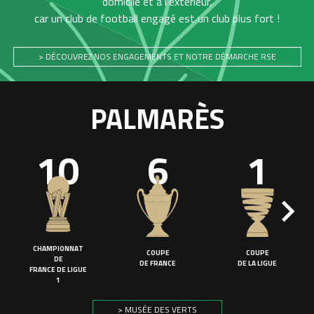
domicile et à l'extérieur,
car un club de football engagé est un club plus fort !
> DÉCOUVREZ NOS ENGAGEMENTS ET NOTRE DÉMARCHE RSE
PALMARÈS
10
6
1
CHAMPIONNAT
COUPE
COUPE
DE
DE FRANCE
DE LA LIGUE
FRANCE DE LIGUE
1
> MUSÉE DES VERTS