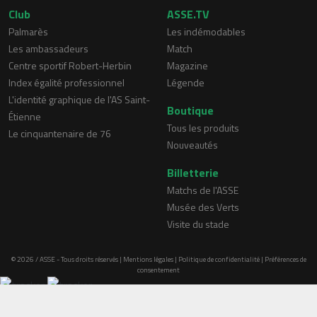
Club
ASSE.TV
Palmarès
Les indémodables
Les ambassadeurs
Match
Centre sportif Robert-Herbin
Magazine
Index égalité professionnel
Légende
L'identité graphique de l'AS Saint-
Boutique
Étienne
Tous les produits
Le cinquantenaire de 76
Nouveautés
Billetterie
Matchs de l'ASSE
Musée des Verts
Visite du stade
© 2026 / ASSE - Tous droits réservés |
Mentions légales
|
Politique de confidentialité
|
Préférences de
consentement