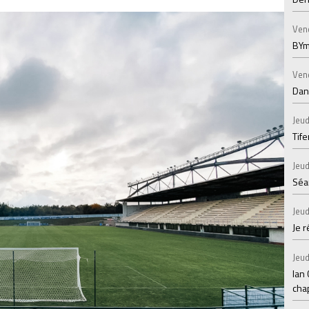
Ven
BYm
Ven
Dans
Jeud
Tif
Jeud
Séan
Jeud
Je 
Jeud
Ian
chap