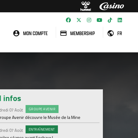
MON COMPTE
MEMBERSHIP
FR
l infos
GROUPE AVENIR
#FCS
dredi 07 Août
Jeudi 06 Août
groupe Avenir découvre le Musée de la Mine
Informations concern
ENTRAÎNEMENT
C
dredi 07 Août
Mercredi 05 Août
nière séance avant Sochaux !
Nouveau renfort pour