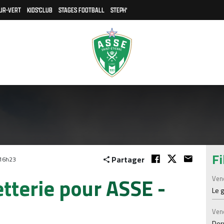
UR-VERT
KIDS'CLUB
STAGES FOOTBALL
STEPH'
Fi
Partager
 16h23
etterie pour ASSE -
Ven
Le 
C
Ven
Der