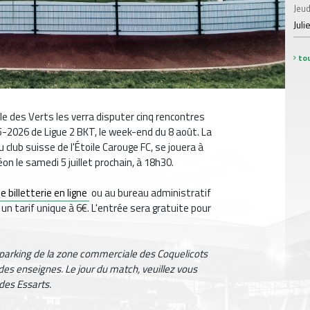
Jeud
Juli
tou
ale des Verts les verra disputer cinq rencontres
-2026 de Ligue 2 BKT, le week-end du 8 août. La
 club suisse de l'Étoile Carouge FC, se jouera à
n le samedi 5 juillet prochain, à 18h30.
e billetterie en ligne
ou au bureau administratif
un tarif unique à 6€. L'entrée sera gratuite pour
e parking de la zone commerciale des Coquelicots
 des enseignes. Le jour du match, veuillez vous
 des Essarts.