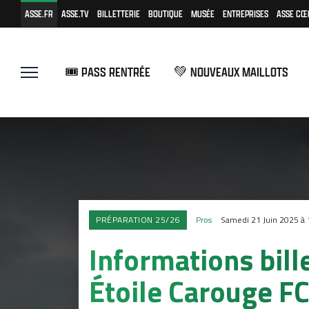
ASSE.FR
ASSE.TV
BILLETTERIE
BOUTIQUE
MUSÉE
ENTREPRISES
ASSE CŒ
🎟️ PASS RENTRÉE
💚 NOUVEAUX MAILLOTS
PRÉPARATION 25/26
Pros
Samedi 21 Juin 2025 à
Informations bill
Étoile Carouge F