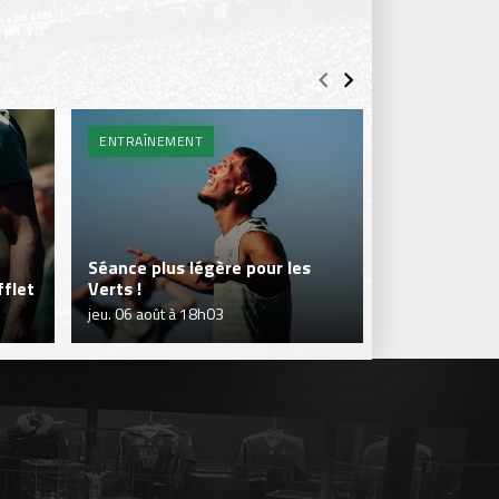
ENTRAÎNEMENT
BILLETTERIE 
Séance plus légère pour les
flet
Verts !
Je réserve m
jeu. 06 août à 18h03
jeu. 06 août à 