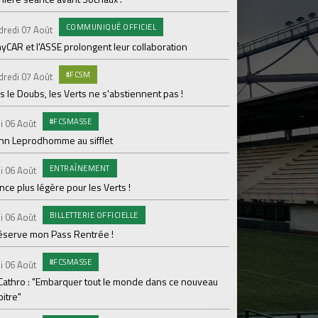
pour Lamine Sonko
COMMUNIQUÉ OFFICIEL
dredi 07 Août
PRO
Mardi 04 Août
yCAR et l'ASSE prolongent leur collaboration
Dans les coulisses 
#FCSM
dredi 07 Août
MED
Mardi 04 Août
 le Doubs, les Verts ne s'abstiennent pas !
Les backstages du m
#FCSMASSE
i 06 Août
GROU
Lundi 03 Août
enn Leprodhomme au sifflet
Les Verts sur le po
ENTRAÎNEMENT
Ploufragan
i 06 Août
ce plus légère pour les Verts !
AGE
Lundi 03 Août
BILLETTERIE OFFICIELLE
Le programme de la 
i 06 Août
réserve mon Pass Rentrée !
#FCS
Lundi 03 Août
#FCSMASSE
Parcage complet pou
i 06 Août
 Cathro : "Embarquer tout le monde dans ce nouveau
#ASS
Lundi 03 Août
itre"
Le dernier match de