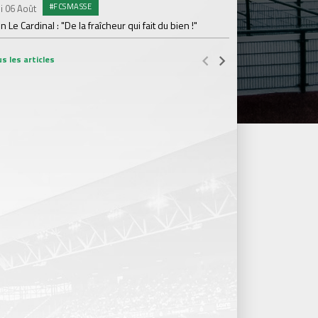
#FCSMASSE
i 06 Août
Dimanche 02 Août
en Le Cardinal : "De la fraîcheur qui fait du bien !"
Le point sur l'effecti
s les articles