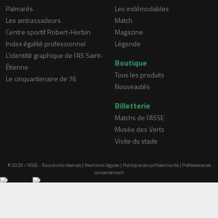
Palmarès
Les indémodables
Les ambassadeurs
Match
Centre sportif Robert-Herbin
Magazine
Index égalité professionnel
Légende
L'identité graphique de l'AS Saint-
Boutique
Étienne
Tous les produits
Le cinquantenaire de 76
Nouveautés
Billetterie
Matchs de l'ASSE
Musée des Verts
Visite du stade
© 2026 / ASSE - Tous droits réservés |
Mentions légales
|
Politique de confidentialité
|
Préférences de
consentement