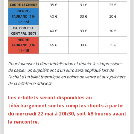
CARRÉ LÉGENDE
35 €
31 €
25 €
PIERRE-
FAURAND (16-
40 €
33 €
30 €
17-19)
BALCON EST
40 €
33 €
30 €
CENTRAL (B37)
PIERRE-
FAURAND (10-
45 €
38 €
35 €
11-18)
Pour favoriser la dématérialisation et réduire les impressions
de papier, un supplément d'un euro sera appliqué lors de
l'achat d'un billet thermique en points de vente et aux guichets
de la billetterie officielle.
Les e-billets seront disponibles au
téléchargement sur les comptes clients à partir
du mercredi 22 mai à 20h30, soit 48 heures avant
la rencontre.