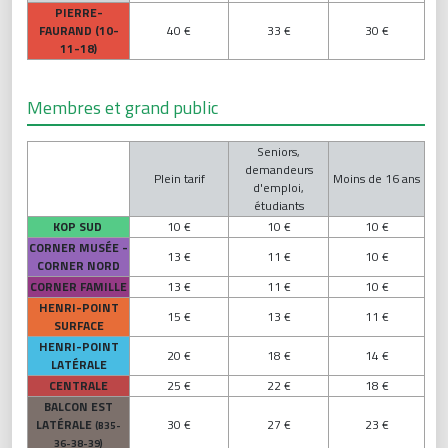
PIERRE-
FAURAND (10-
40 €
33 €
30 €
11-18)
Membres et grand public
Seniors,
demandeurs
Plein tarif
Moins de 16 ans
d'emploi,
étudiants
KOP SUD
10 €
10 €
10 €
CORNER MUSÉE -
13 €
11 €
10 €
CORNER NORD
CORNER FAMILLE
13 €
11 €
10 €
HENRI-POINT
15 €
13 €
11 €
SURFACE
HENRI-POINT
20 €
18 €
14 €
LATÉRALE
CENTRALE
25 €
22 €
18 €
BALCON EST
LATÉRALE
30 €
27 €
23 €
(B35-
36-38-39)