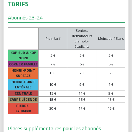
TARIFS
Abonnés 23-24
Seniors,
demandeurs
Plein tarif
Moins de 16 ans
d'emploi,
étudiants
KOP SUD & KOP
5 €
5 €
5 €
NORD
CORNER FAMILLE
7 €
6 €
6 €
HENRI-POINT
8 €
7 €
6 €
SURFACE
HENRI-POINT
10 €
9 €
7 €
LATÉRALE
CENTRALE
13 €
11 €
9 €
CARRÉ LÉGENDE
18 €
16 €
13 €
PIERRE-
20 €
17 €
15 €
FAURAND
Places supplémentaires pour les abonnés