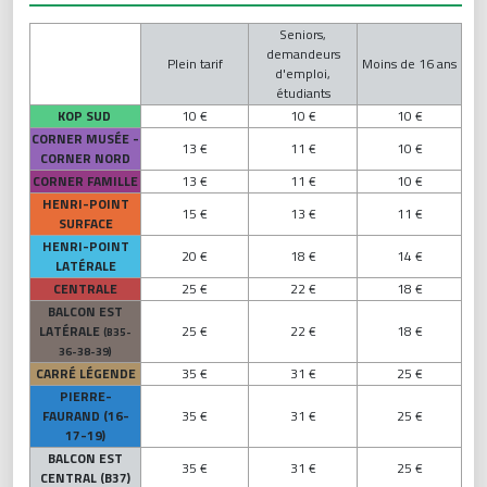
Seniors,
demandeurs
Plein tarif
Moins de 16 ans
d'emploi,
étudiants
KOP SUD
10 €
10 €
10 €
CORNER MUSÉE -
13 €
11 €
10 €
CORNER NORD
CORNER FAMILLE
13 €
11 €
10 €
HENRI-POINT
15 €
13 €
11 €
SURFACE
HENRI-POINT
20 €
18 €
14 €
LATÉRALE
CENTRALE
25 €
22 €
18 €
BALCON EST
LATÉRALE
25 €
22 €
18 €
(B35-
36-38-39)
CARRÉ LÉGENDE
35 €
31 €
25 €
PIERRE-
FAURAND (16-
35 €
31 €
25 €
17-19)
BALCON EST
35 €
31 €
25 €
CENTRAL (B37)