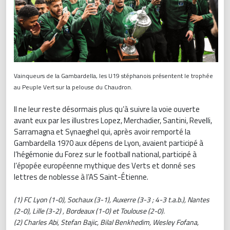
Vainqueurs de la Gambardella, les U19 stéphanois présentent le trophée
au Peuple Vert sur la pelouse du Chaudron.
Il ne leur reste désormais plus qu’à suivre la voie ouverte
avant eux par les illustres Lopez, Merchadier, Santini, Revelli,
Sarramagna et Synaeghel qui, après avoir remporté la
Gambardella 1970 aux dépens de Lyon, avaient participé à
l’hégémonie du Forez sur le football national, participé à
l’épopée européenne mythique des Verts et donné ses
lettres de noblesse à l’AS Saint-Étienne.
(1) FC Lyon (1-0), Sochaux (3-1), Auxerre (3-3 ; 4-3 t.a.b.), Nantes
(2-0), Lille (3-2) , Bordeaux (1-0) et Toulouse (2-0).
(2)
Charles Abi, Stefan Bajic, Bilal Benkhedim, Wesley Fofana,