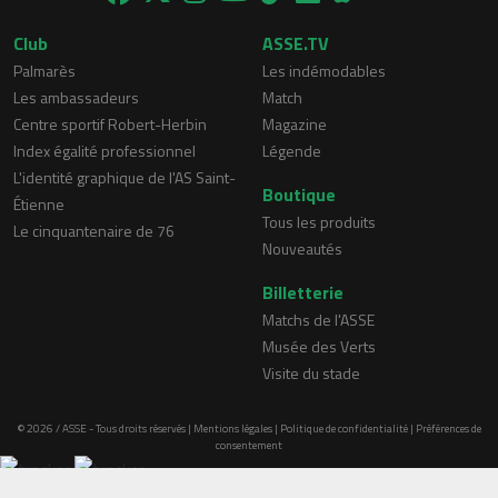
Club
ASSE.TV
Palmarès
Les indémodables
Les ambassadeurs
Match
Centre sportif Robert-Herbin
Magazine
Index égalité professionnel
Légende
L'identité graphique de l'AS Saint-
Boutique
Étienne
Tous les produits
Le cinquantenaire de 76
Nouveautés
Billetterie
Matchs de l'ASSE
Musée des Verts
Visite du stade
© 2026 / ASSE - Tous droits réservés |
Mentions légales
|
Politique de confidentialité
|
Préférences de
consentement