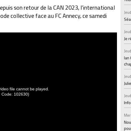
depuis son retour de la CAN 2023, l'international
Jeud
iode collective face au FC Annecy, ce samedi
Séan
Jeud
Je 
Jeud
Ian
chap
Jeud
Juli
Jeud
Inf
Mer
Nou
pou