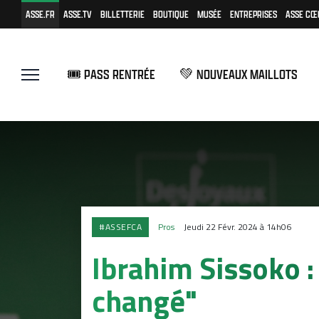
ASSE.FR
ASSE.TV
BILLETTERIE
BOUTIQUE
MUSÉE
ENTREPRISES
ASSE CŒ
🎟️ PASS RENTRÉE
💚 NOUVEAUX MAILLOTS
#ASSEFCA
Pros
Jeudi 22 Févr. 2024 à 14h06
Ibrahim Sissoko :
changé"