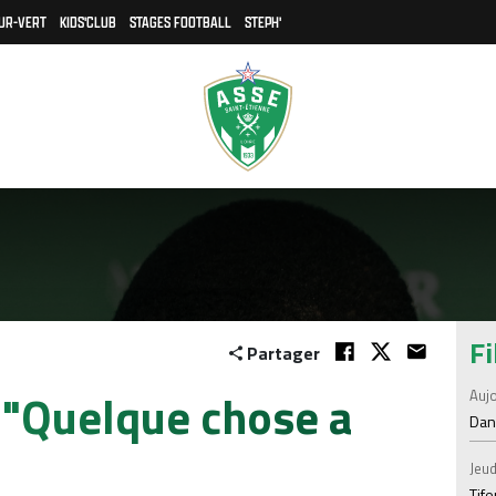
UR-VERT
KIDS'CLUB
STAGES FOOTBALL
STEPH'
Fi
Partager
 "Quelque chose a
Aujo
Dans
Jeud
Tif