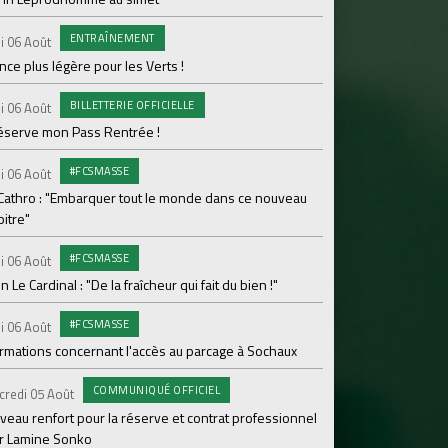
Ploufragan
ENTRAÎNEMENT
i 06 Août
AGE
Lundi 03 Août
ce plus légère pour les Verts !
Le programme de la 
BILLETTERIE OFFICIELLE
i 06 Août
#FCS
Lundi 03 Août
réserve mon Pass Rentrée !
Parcage complet pou
#FCSMASSE
i 06 Août
#ASS
Lundi 03 Août
 Cathro : "Embarquer tout le monde dans ce nouveau
itre"
Le dernier match de
#FCSMASSE
i 06 Août
Dimanche 02 Août
en Le Cardinal : "De la fraîcheur qui fait du bien !"
Le point sur l'effecti
#FCSMASSE
PR
i 06 Août
Samedi 01 Août
ormations concernant l'accès au parcage à Sochaux
Ian Cathro : "La sem
vont commencer"
COMMUNIQUÉ OFFICIEL
credi 05 Août
#A
Samedi 01 Août
veau renfort pour la réserve et contrat professionnel
r Lamine Sonko
Une victoire contre V