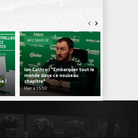
#FCSMASSE
#FCSMASSE
Ian Cathro : "Embarquer tout le
monde dans ce nouveau
Julien Le Car
e !
chapitre"
fraîcheur qui
Hier à 15:50
Hier à 15:50