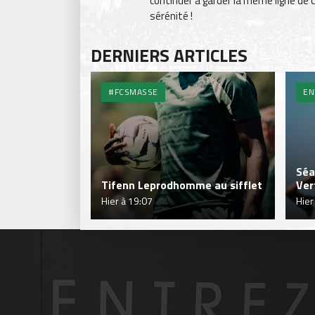
continuer à garder la même ligne de 
sérénité !
DERNIERS ARTICLES
#FCSMASSE
EN
Séa
Tifenn Leprodhomme au sifflet
Ver
Hier à 19:07
Hier