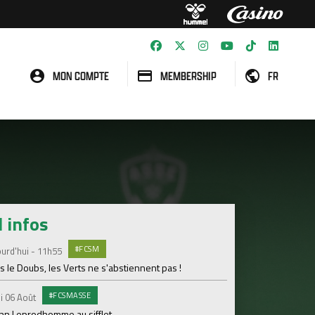
MON COMPTE
MEMBERSHIP
FR
l infos
#FCSM
MED
urd'hui - 11h55
Mardi 04 Août
 le Doubs, les Verts ne s'abstiennent pas !
Les backstages du m
#FCSMASSE
GROU
i 06 Août
Lundi 03 Août
enn Leprodhomme au sifflet
Les Verts sur le po