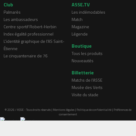
Club
ASSE.TV
Palmarès
Les indémodables
Les ambassadeurs
Match
Centre sportif Robert-Herbin
Magazine
Index égalité professionnel
Légende
L'identité graphique de l'AS Saint-
Boutique
Étienne
Tous les produits
Le cinquantenaire de 76
Nouveautés
Billetterie
Matchs de l'ASSE
Musée des Verts
Visite du stade
© 2026 / ASSE - Tous droits réservés |
Mentions légales
|
Politique de confidentialité
|
Préférences de
consentement