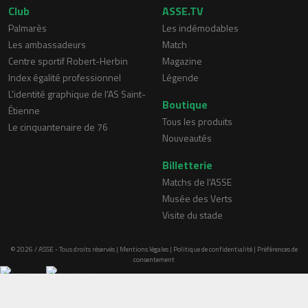
Club
ASSE.TV
Palmarès
Les indémodables
Les ambassadeurs
Match
Centre sportif Robert-Herbin
Magazine
Index égalité professionnel
Légende
L'identité graphique de l'AS Saint-
Boutique
Étienne
Tous les produits
Le cinquantenaire de 76
Nouveautés
Billetterie
Matchs de l'ASSE
Musée des Verts
Visite du stade
© 2026 / ASSE - Tous droits réservés |
Mentions légales
|
Politique de confidentialité
|
Préférences de
consentement