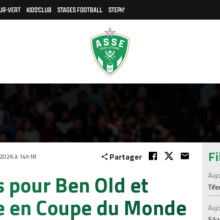
UR-VERT
KIDS'CLUB
STAGES FOOTBALL
STEPH'
Fi
Partager
 2026 à 14h18
s pour Ben Old et
Aujo
Tif
e en Coupe du Monde
Aujo
Séan