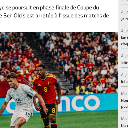
ye se poursuit en phase finale de Coupe du
Aujo
 Ben Old s'est arrêtée à l'issue des matchs de
Je 
Aujo
Ian
chap
Aujo
Juli
Aujo
Inf
Mer
Nou
pou
Mar
Dan