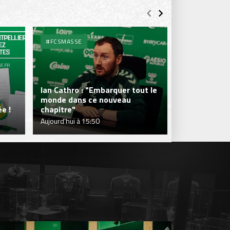
#FCSMASSE
#FCSMASSE
Ian Cathro : "Embarquer tout le
monde dans ce nouveau
Julien Le Car
e !
chapitre"
fraîcheur qui
Aujourd'hui à 15:50
Aujourd'hui à 1