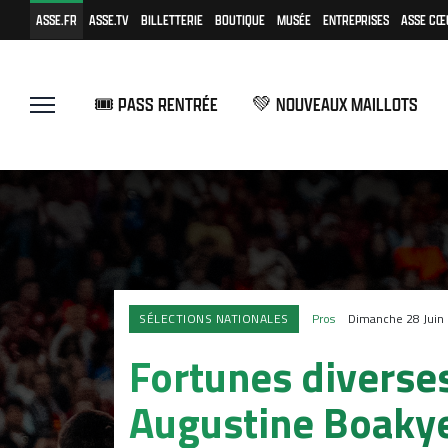
ASSE.FR
ASSE.TV
BILLETTERIE
BOUTIQUE
MUSÉE
ENTREPRISES
ASSE CŒ
🎟️ PASS RENTRÉE
💚 NOUVEAUX MAILLOTS
SÉLECTIONS NATIONALES
Pros
Dimanche 28 Juin
Fortunes diverse
Augustine Boaky