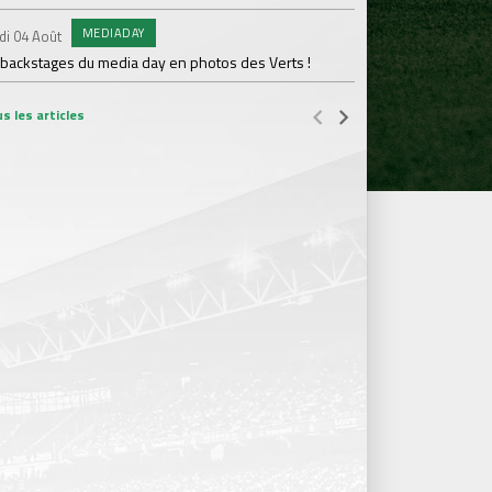
MEDIADAY
AB
di 04 Août
Samedi 01 Août
 backstages du media day en photos des Verts !
20 600 abonnés : l'AS
s les articles