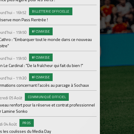
Le programme de la 
BILLETTERIE OFFICIELLE
urd'hui - 16h52
#FCS
Lundi 03 Août
réserve mon Pass Rentrée !
Parcage complet pou
#FCSMASSE
urd'hui - 15h50
#ASS
Lundi 03 Août
 Cathro : "Embarquer tout le monde dans ce nouveau
itre"
Le dernier match de
#FCSMASSE
urd'hui - 15h50
Dimanche 02 Août
en Le Cardinal : "De la fraîcheur qui fait du bien !"
Le point sur l'effecti
#FCSMASSE
PR
urd'hui - 11h30
Samedi 01 Août
ormations concernant l'accès au parcage à Sochaux
Ian Cathro : "La sem
vont commencer"
COMMUNIQUÉ OFFICIEL
credi 05 Août
#A
Samedi 01 Août
veau renfort pour la réserve et contrat professionnel
r Lamine Sonko
Une victoire contre V
PROS
#A
di 04 Août
Samedi 01 Août
s les coulisses du Media Day
ASSE - Venise en dir