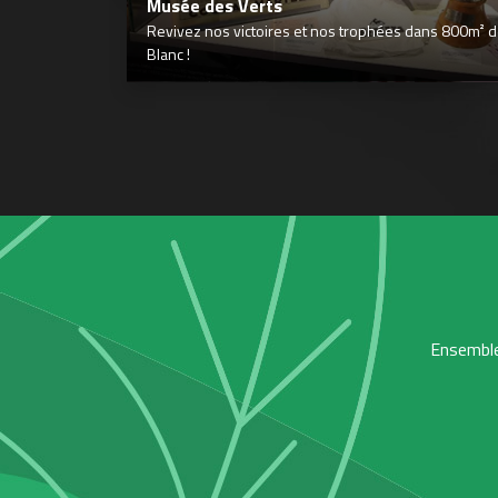
Musée des Verts
Revivez nos victoires et nos trophées dans 800m² déd
Blanc !
Ensemble,