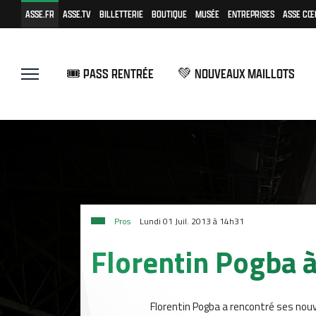
ASSE.FR
ASSE.TV
BILLETTERIE
BOUTIQUE
MUSÉE
ENTREPRISES
ASSE CŒ
🎟️ PASS RENTRÉE
💚 NOUVEAUX MAILLOTS
Pros
Lundi 01 Juil. 2013 à 14h31
Florentin Pogba à
Florentin Pogba a rencontré ses nou