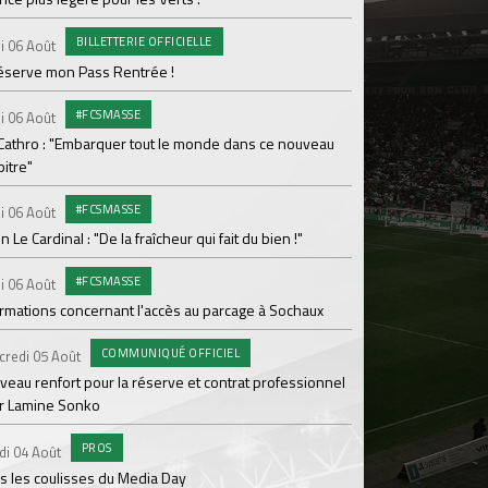
Le programme de la 
BILLETTERIE OFFICIELLE
i 06 Août
#FCS
Lundi 03 Août
réserve mon Pass Rentrée !
Parcage complet pou
#FCSMASSE
i 06 Août
#ASS
Lundi 03 Août
 Cathro : "Embarquer tout le monde dans ce nouveau
itre"
Le dernier match de
#FCSMASSE
i 06 Août
Dimanche 02 Août
en Le Cardinal : "De la fraîcheur qui fait du bien !"
Le point sur l'effecti
#FCSMASSE
PR
i 06 Août
Samedi 01 Août
ormations concernant l'accès au parcage à Sochaux
Ian Cathro : "La sem
vont commencer"
COMMUNIQUÉ OFFICIEL
credi 05 Août
#A
Samedi 01 Août
veau renfort pour la réserve et contrat professionnel
r Lamine Sonko
Une victoire contre V
PROS
#A
di 04 Août
Samedi 01 Août
s les coulisses du Media Day
ASSE - Venise en dir