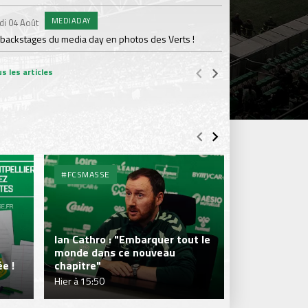
MEDIADAY
AB
di 04 Août
Samedi 01 Août
 backstages du media day en photos des Verts !
20 600 abonnés : l'AS
s les articles
#FCSMASSE
#FCSMASSE
Ian Cathro : "Embarquer tout le
monde dans ce nouveau
Julien Le Car
e !
chapitre"
fraîcheur qui
Hier à 15:50
Hier à 15:50