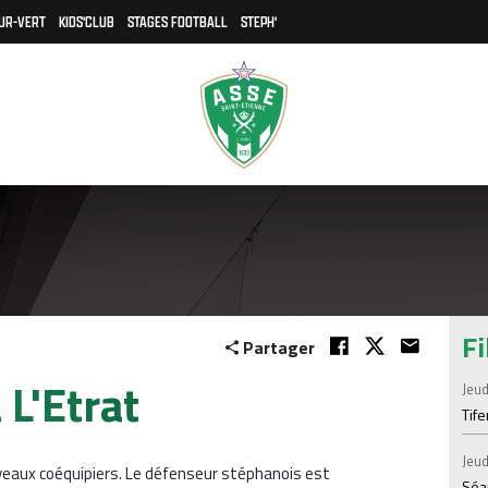
UR-VERT
KIDS'CLUB
STAGES FOOTBALL
STEPH'
Fi
Partager
 L'Etrat
Jeud
Tif
Jeud
veaux coéquipiers. Le défenseur stéphanois est
Séan