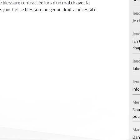
e blessure contractée lors d’un match avec la
 juin. Cette blessure au genou droit a nécessité
Jeud
Je 
Jeud
Ian
chap
Jeud
Juli
Jeud
Inf
Mer
Nou
pou
Mar
Dan