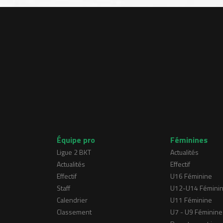
Équipe pro
Féminines
Ligue 2 BKT
Actualités
Actualités
Effectif
Effectif
U16 Féminine
Staff
U12-U14 Fémini
Calendrier
U11 Féminine
Classement
U7 - U9 Féminine