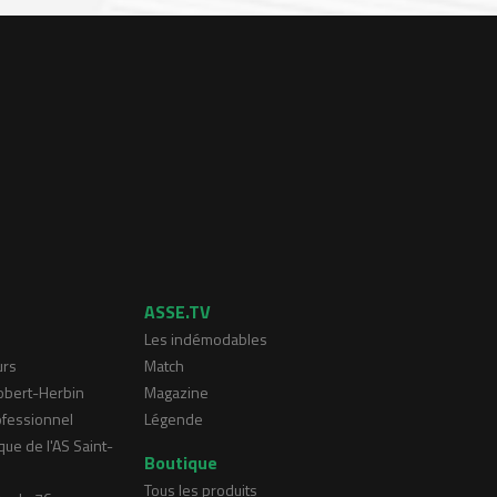
ASSE.TV
Les indémodables
urs
Match
Robert-Herbin
Magazine
ofessionnel
Légende
que de l'AS Saint-
Boutique
Tous les produits