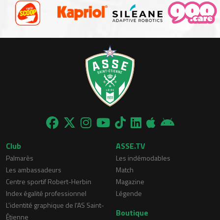
Club
ASSE.TV
Palmarès
Les indémodables
Les ambassadeurs
Match
Centre sportif Robert-Herbin
Magazine
Index égalité professionnel
Légende
L'identité graphique de l'AS Saint-
Boutique
Étienne