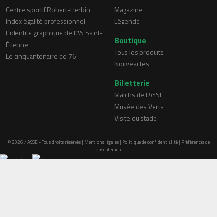
Centre sportif Robert-Herbin
Magazine
Index égalité professionnel
Légende
L'identité graphique de l'AS Saint-
Boutique
Étienne
Tous les produits
Le cinquantenaire de 76
Nouveautés
Billetterie
Matchs de l'ASSE
Musée des Verts
Visite du stade
© 2026 / ASSE - Tous droits réservés |
Mentions légales
|
Politique de confidentialité
|
Préférences de
consentement