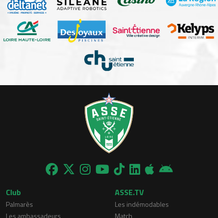
Club
ASSE.TV
Palmarès
Les indémodables
Les ambassadeurs
Match