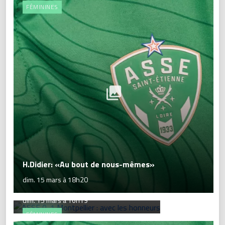
FÉMININES
H.Didier: «Au bout de nous-mêmes»
ASSE 0-1 Montpellier : avec les
dim. 15 mars à 18h20
honneurs
dim. 15 mars à 16h19
FÉMININES