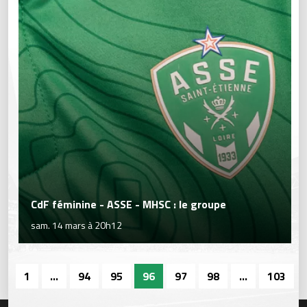
CdF féminine - ASSE - MHSC : le groupe
sam. 14 mars à 20h12
1
...
94
95
96
97
98
...
103