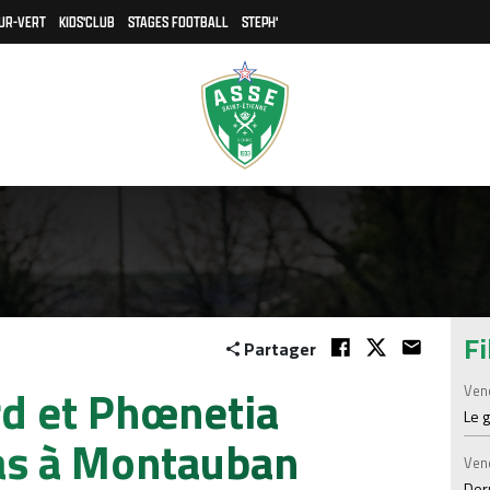
UR-VERT
KIDS'CLUB
STAGES FOOTBALL
STEPH'
Fi
Partager
rd et Phœnetia
Ven
Le 
as à Montauban
Ven
Der