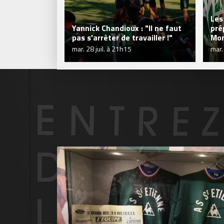
Les
Yannick Chandioux : "Il ne faut
pré
pas s'arrêter de travailler !"
Mon
mar. 28 juil. à 21h15
mar.