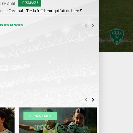
#FCSMASSE
i 06 Août
Dimanche 02 Août
en Le Cardinal : "De la fraîcheur qui fait du bien !"
Le point sur l'effecti
s les articles
ENTRAÎNEMENT
ENTRAÎNEME