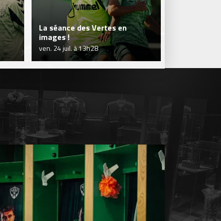
La séance des Vertes en
Séance en so
images !
Vertes !
ven. 24 juil. à 13h28
jeu. 23 juil. à 