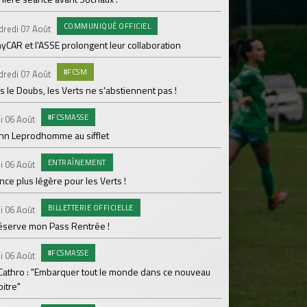
pour Lamine Sonko
COMMUNIQUÉ OFFICIEL
dredi 07 Août
PRO
Mardi 04 Août
yCAR et l'ASSE prolongent leur collaboration
Dans les coulisses 
#FCSM
dredi 07 Août
MED
Mardi 04 Août
 le Doubs, les Verts ne s'abstiennent pas !
Les backstages du m
#FCSMASSE
i 06 Août
GROU
Lundi 03 Août
enn Leprodhomme au sifflet
Les Verts sur le po
ENTRAÎNEMENT
Ploufragan
i 06 Août
ce plus légère pour les Verts !
AGE
Lundi 03 Août
BILLETTERIE OFFICIELLE
Le programme de la 
i 06 Août
réserve mon Pass Rentrée !
#FCS
Lundi 03 Août
#FCSMASSE
Parcage complet pou
i 06 Août
 Cathro : "Embarquer tout le monde dans ce nouveau
#ASS
Lundi 03 Août
itre"
Le dernier match de