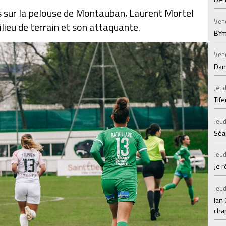
 sur la pelouse de Montauban, Laurent Mortel
Ven
ieu de terrain et son attaquante.
BYm
Ven
Dans
Jeud
Tif
Jeud
Séan
Jeud
Je 
Jeud
Ian
chap