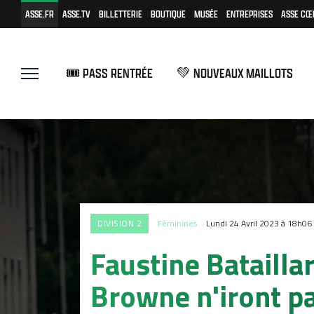
ASSE.FR
ASSE.TV
BILLETTERIE
BOUTIQUE
MUSÉE
ENTREPRISES
ASSE CŒ
🎟️ PASS RENTRÉE
💚 NOUVEAUX MAILLOTS
DIVISION 2
Féminines
Lundi 24 Avril 2023 à 18h06
Faustine Batailla
Browne n'iront p