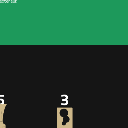
extérieur,
5
3