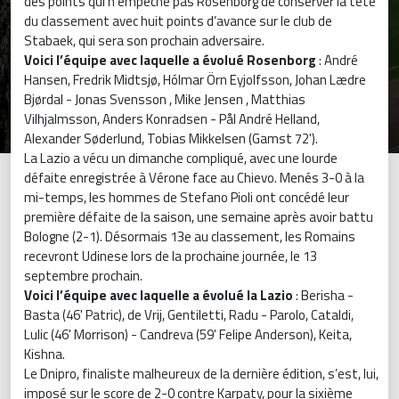
des points qui n’empêche pas Rosenborg de conserver la tête
du classement avec huit points d’avance sur le club de
Stabaek, qui sera son prochain adversaire.
Voici l’équipe avec laquelle a évolué Rosenborg
: André
Hansen, Fredrik Midtsjø, Hólmar Örn Eyjolfsson, Johan Lædre
Bjørdal - Jonas Svensson , Mike Jensen , Matthias
Vilhjalmsson, Anders Konradsen - Pål André Helland,
Alexander Søderlund, Tobias Mikkelsen (Gamst 72').
La Lazio a vécu un dimanche compliqué, avec une lourde
défaite enregistrée à Vérone face au Chievo. Menés 3-0 à la
mi-temps, les hommes de Stefano Pioli ont concédé leur
première défaite de la saison, une semaine après avoir battu
Bologne (2-1). Désormais 13e au classement, les Romains
recevront Udinese lors de la prochaine journée, le 13
septembre prochain.
Voici l’équipe avec laquelle a évolué la Lazio
: Berisha -
Basta (46' Patric), de Vrij, Gentiletti, Radu - Parolo, Cataldi,
Lulic (46' Morrison) - Candreva (59' Felipe Anderson), Keita,
Kishna.
Le Dnipro, finaliste malheureux de la dernière édition, s’est, lui,
imposé sur le score de 2-0 contre Karpaty, pour la sixième