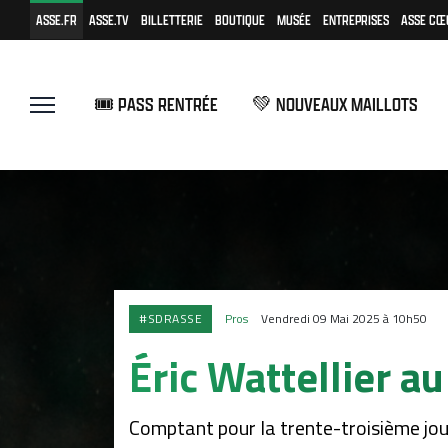
ASSE.FR
ASSE.TV
BILLETTERIE
BOUTIQUE
MUSÉE
ENTREPRISES
ASSE CŒ
🎟️ PASS RENTRÉE
💚 NOUVEAUX MAILLOTS
#SDRASSE
Pros
Vendredi 09 Mai 2025 à 10h50
Éric Wattellier au 
Comptant pour la trente-troisième jou