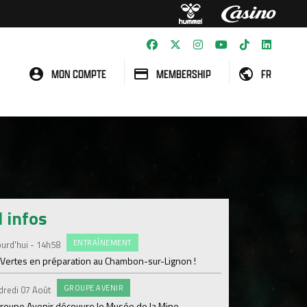
MON COMPTE
MEMBERSHIP
FR
l infos
ENTRAÎNEMENT
#FCS
urd'hui - 14h58
Jeudi 06 Août
 Vertes en préparation au Chambon-sur-Lignon !
Julien Le Cardinal : "D
GROUPE AVENIR
#FCS
dredi 07 Août
Jeudi 06 Août
groupe Avenir découvre le Musée de la Mine
Informations concern