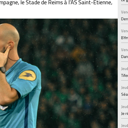
pagne, le Stade de Reims à l'AS Saint-Étienne,
Ven
Der
Ven
BYm
Ven
Dans
Jeud
Tif
Jeud
Séan
Jeud
Je 
Jeud