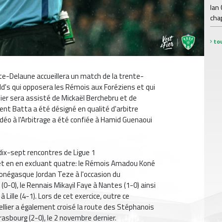
Ian
chap
tou
te-Delaune accueillera un match de la trente-
ld's qui opposera les Rémois aux Foréziens et qui
rnier sera assisté de Mickaël Berchebru et de
rent Batta a été désigné en qualité d'arbitre
idéo à l'Arbitrage a été confiée à Hamid Guenaoui
é dix-sept rencontres de Ligue 1
et en en excluant quatre: le Rémois Amadou Koné
e Monégasque Jordan Teze à l'occasion du
0-0), le Rennais Mikayil Faye à Nantes (1-0) ainsi
Lille (4-1). Lors de cet exercice, outre ce
llier a également croisé la route des Stéphanois
trasbourg (2-0), le 2 novembre dernier.