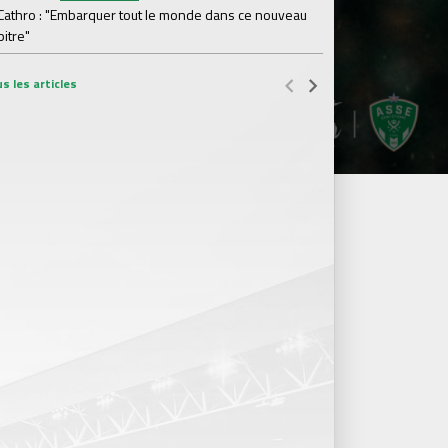
 Cathro : "Embarquer tout le monde dans ce nouveau
#ASS
Lundi 03 Août
itre"
Le dernier match de
s les articles