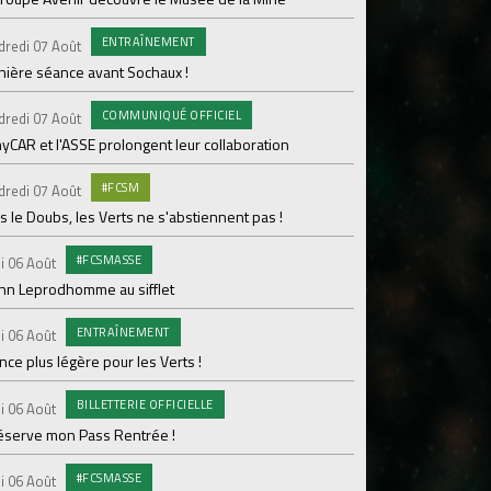
ENTRAÎNEMENT
C
dredi 07 Août
Mercredi 05 Août
nière séance avant Sochaux !
Nouveau renfort pour
pour Lamine Sonko
COMMUNIQUÉ OFFICIEL
dredi 07 Août
PRO
Mardi 04 Août
yCAR et l'ASSE prolongent leur collaboration
Dans les coulisses 
#FCSM
dredi 07 Août
MED
Mardi 04 Août
 le Doubs, les Verts ne s'abstiennent pas !
Les backstages du m
#FCSMASSE
i 06 Août
GROU
Lundi 03 Août
enn Leprodhomme au sifflet
Les Verts sur le po
ENTRAÎNEMENT
Ploufragan
i 06 Août
ce plus légère pour les Verts !
AGE
Lundi 03 Août
BILLETTERIE OFFICIELLE
Le programme de la 
i 06 Août
réserve mon Pass Rentrée !
#FCS
Lundi 03 Août
#FCSMASSE
Parcage complet pou
i 06 Août