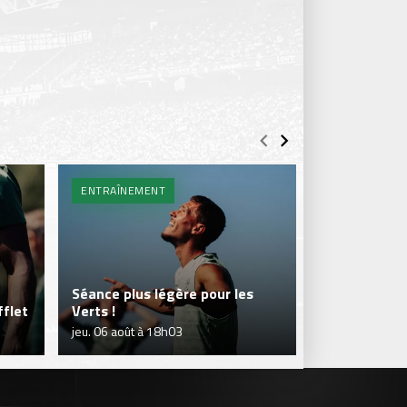
ENTRAÎNEMENT
BILLETTERIE 
Séance plus légère pour les
flet
Verts !
Je réserve m
jeu. 06 août à 18h03
jeu. 06 août à 