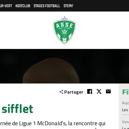
UR-VERT
KIDS'CLUB
STAGES FOOTBALL
STEPH'
Fi
Partager
sifflet
Aujo
Les
rnée de Ligue 1 McDonald's, la rencontre qui
Ven
Le 