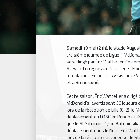
Samedi 10 mai (21h), le stade Augus
troisième journée de Ligue 1 McDona
sera dirigé par Éric Wattellier. Ce de
Steven Torregrossa. Par ailleurs, Flo
remplaçant. En outre, l'Assistance V
et à Bruno Coué.
Cette saison, Éric Wattellier a dirig
McDonald's, avertissant 59 joueurs 
lors de la réception de Lille (0-2), l
déplacement du LOSC en Principauté (
que le Stéphanois Dylan Batubinsika à 
déplacement dans le Nord, Éric Watte
lors de la réception victorieuse de S