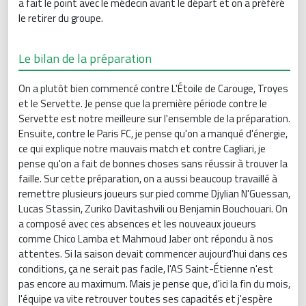
a fait le point avec le médecin avant le départ et on a préféré
le retirer du groupe.
Le bilan de la préparation
On a plutôt bien commencé contre L'Étoile de Carouge, Troyes
et le Servette. Je pense que la première période contre le
Servette est notre meilleure sur l'ensemble de la préparation.
Ensuite, contre le Paris FC, je pense qu'on a manqué d'énergie,
ce qui explique notre mauvais match et contre Cagliari, je
pense qu'on a fait de bonnes choses sans réussir à trouver la
faille. Sur cette préparation, on a aussi beaucoup travaillé à
remettre plusieurs joueurs sur pied comme Djylian N'Guessan,
Lucas Stassin, Zuriko Davitashvili ou Benjamin Bouchouari. On
a composé avec ces absences et les nouveaux joueurs
comme Chico Lamba et Mahmoud Jaber ont répondu à nos
attentes. Si la saison devait commencer aujourd'hui dans ces
conditions, ça ne serait pas facile, l'AS Saint-Étienne n'est
pas encore au maximum. Mais je pense que, d'ici la fin du mois,
l'équipe va vite retrouver toutes ses capacités et j'espère