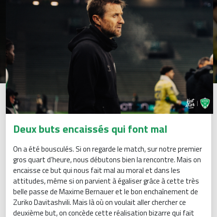
Deux buts encaissés qui font mal
On a été bousculés. Si on regarde le match, sur notre premier
gros quart d’heure, nous débutons bien la rencontre. Mais on
encaisse ce but qui nous fait mal au moral et dans les
attitudes, même si on parvient à égaliser grâce à cette très
belle passe de Maxime Bernauer et le bon enchaînement de
Zuriko Davitashvili. Mais là où on voulait aller chercher ce
deuxième but, on concède cette réalisation bizarre qui fait