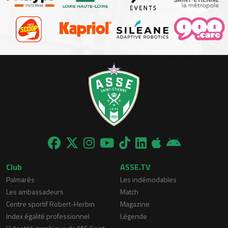
Club
ASSE.TV
Palmarès
Les indémodables
Les ambassadeurs
Match
Centre sportif Robert-Herbin
Magazine
Index égalité professionnel
Légende