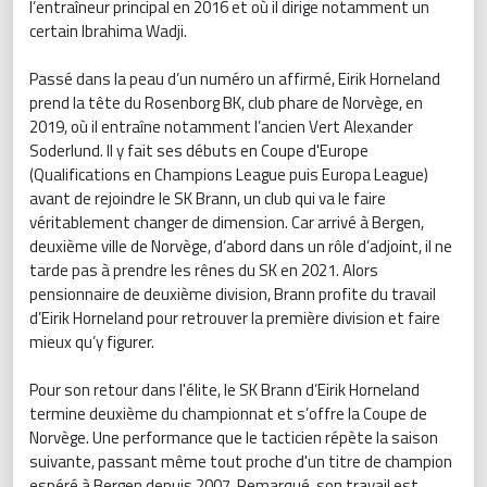
l’entraîneur principal en 2016 et où il dirige notamment un
certain Ibrahima Wadji.
Passé dans la peau d’un numéro un affirmé, Eirik Horneland
prend la tête du Rosenborg BK, club phare de Norvège, en
2019, où il entraîne notamment l’ancien Vert Alexander
Soderlund. Il y fait ses débuts en Coupe d'Europe
(Qualifications en Champions League puis Europa League)
avant de rejoindre le SK Brann, un club qui va le faire
véritablement changer de dimension. Car arrivé à Bergen,
deuxième ville de Norvège, d’abord dans un rôle d’adjoint, il ne
tarde pas à prendre les rênes du SK en 2021. Alors
pensionnaire de deuxième division, Brann profite du travail
d’Eirik Horneland pour retrouver la première division et faire
mieux qu’y figurer.
Pour son retour dans l'élite, le SK Brann d’Eirik Horneland
termine deuxième du championnat et s’offre la Coupe de
Norvège. Une performance que le tacticien répète la saison
suivante, passant même tout proche d'un titre de champion
espéré à Bergen depuis 2007. Remarqué, son travail est