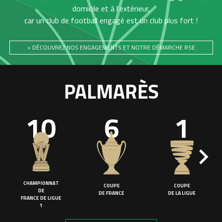
domicile et à l'extérieur,
car un club de football engagé est un club plus fort !
> DÉCOUVREZ NOS ENGAGEMENTS ET NOTRE DÉMARCHE RSE
PALMARÈS
10
6
1
CHAMPIONNAT
COUPE
COUPE
DE
DE FRANCE
DE LA LIGUE
FRANCE DE LIGUE
1