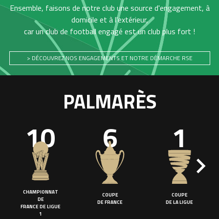
Ensemble, faisons de notre club une source d'engagement, à
domicile et à l'extérieur,
car un club de football engagé est un club plus fort !
> DÉCOUVREZ NOS ENGAGEMENTS ET NOTRE DÉMARCHE RSE
PALMARÈS
10
6
1
CHAMPIONNAT
COUPE
COUPE
DE
DE FRANCE
DE LA LIGUE
FRANCE DE LIGUE
1