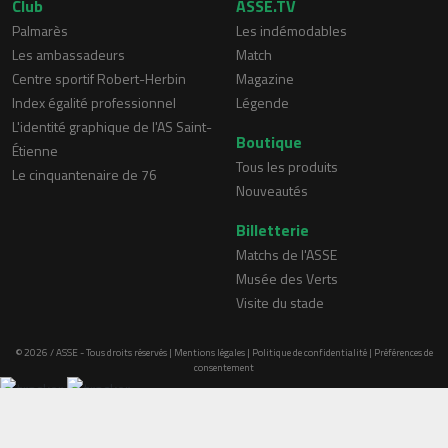
Club
ASSE.TV
Palmarès
Les indémodables
Les ambassadeurs
Match
Centre sportif Robert-Herbin
Magazine
Index égalité professionnel
Légende
L'identité graphique de l'AS Saint-
Boutique
Étienne
Tous les produits
Le cinquantenaire de 76
Nouveautés
Billetterie
Matchs de l'ASSE
Musée des Verts
Visite du stade
© 2026 / ASSE - Tous droits réservés |
Mentions légales
|
Politique de confidentialité
|
Préférences de
consentement