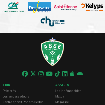
Club
ASSE.TV
Palmarès
Les indémodables
Les ambassadeurs
Match
Centre sportif Robert-Herbin
Magazine