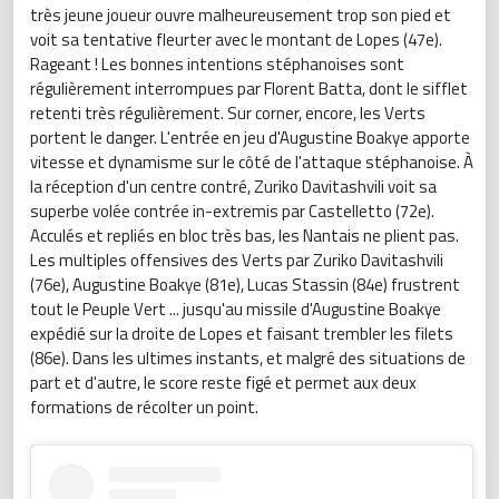
très jeune joueur ouvre malheureusement trop son pied et
voit sa tentative fleurter avec le montant de Lopes (47e).
Rageant ! Les bonnes intentions stéphanoises sont
régulièrement interrompues par Florent Batta, dont le sifflet
retenti très régulièrement. Sur corner, encore, les Verts
portent le danger. L'entrée en jeu d'Augustine Boakye apporte
vitesse et dynamisme sur le côté de l'attaque stéphanoise. À
la réception d'un centre contré, Zuriko Davitashvili voit sa
superbe volée contrée in-extremis par Castelletto (72e).
Acculés et repliés en bloc très bas, les Nantais ne plient pas.
Les multiples offensives des Verts par Zuriko Davitashvili
(76e), Augustine Boakye (81e), Lucas Stassin (84e) frustrent
tout le Peuple Vert ... jusqu'au missile d'Augustine Boakye
expédié sur la droite de Lopes et faisant trembler les filets
(86e). Dans les ultimes instants, et malgré des situations de
part et d'autre, le score reste figé et permet aux deux
formations de récolter un point.