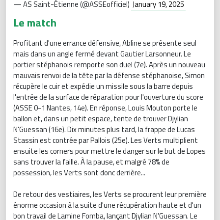
— AS Saint-Étienne (@ASSEofficiel)
January 19, 2025
Le match
Profitant d'une errance défensive, Abline se présente seul
mais dans un angle fermé devant Gautier Larsonneur. Le
portier stéphanois remporte son duel (7e). Après un nouveau
mauvais renvoi de la tête par la défense stéphanoise, Simon
récupère le cuir et expédie un missile sous la barre depuis
l'entrée de la surface de réparation pour l'ouverture du score
(ASSE 0-1 Nantes, 14e). En réponse, Louis Mouton porte le
ballon et, dans un petit espace, tente de trouver Djylian
N'Guessan (16e). Dix minutes plus tard, la frappe de Lucas
Stassin est contrée par Pallois (25e). Les Verts multiplient
ensuite les corners pour mettre le danger sur le but de Lopes
sans trouver la faille. À la pause, et malgré 78% de
possession, les Verts sont donc derrière...
De retour des vestiaires, les Verts se procurent leur première
énorme occasion à la suite d'une récupération haute et d'un
bon travail de Lamine Fomba, lançant Djylian N'Guessan. Le