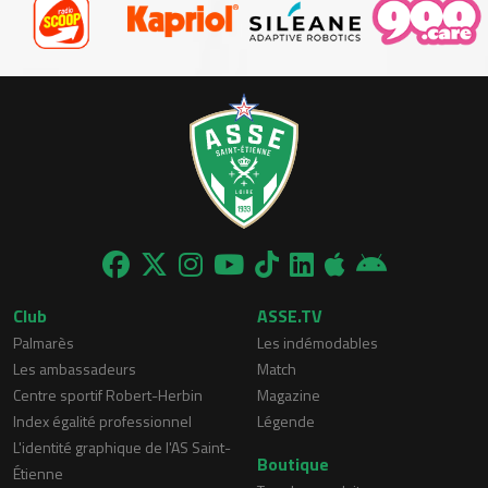
Club
ASSE.TV
Palmarès
Les indémodables
Les ambassadeurs
Match
Centre sportif Robert-Herbin
Magazine
Index égalité professionnel
Légende
L'identité graphique de l'AS Saint-
Boutique
Étienne