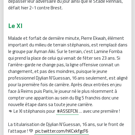
dépasser leur adversaire du jour ainsi que le Stade Rennais,
défait hier 2-1 contre Brest.
Le XI
Malade et forfait de dernière minute, Pierre Ekwah, élément
important du milieu de terrain stéphanois, est remplacé dans
le groupe par Ayman Aiki. Sur le terrain, c'est Lamine Fomba
qui prend la place de celui qui venait de fêter ses 23 ans. Si
l'arrière-garde ne change pas, la ligne offensive connait un
changement, et pas des moindres, puisque le jeune
professionnel Djylian N'Guessan, 16 ans seulement, est aligné
pour la première fois de carrière. Après deux entrées en jeu
face à Reims puis Paris, le joueur né le plus récemment à
compter une apparition au sein du Big 5 franchis donc une
nouvelle étape dans sa toute jeune carrière.
👊 Le XI stéphanois pour
#ASSEFCN
… avec une première !
La titularisation de Djylian N’Guessan, 16 ans, sur le front de
l’attaque ! 💚
pic.twitter.com/hKCxkfgcF6