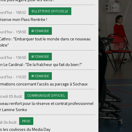
Le programme de la 
BILLETTERIE OFFICIELLE
urd'hui - 16h52
#FCS
Lundi 03 Août
réserve mon Pass Rentrée !
Parcage complet pou
#FCSMASSE
urd'hui - 15h50
#ASS
Lundi 03 Août
 Cathro : "Embarquer tout le monde dans ce nouveau
itre"
Le dernier match de
#FCSMASSE
urd'hui - 15h50
Dimanche 02 Août
en Le Cardinal : "De la fraîcheur qui fait du bien !"
Le point sur l'effecti
#FCSMASSE
PR
urd'hui - 11h30
Samedi 01 Août
ormations concernant l'accès au parcage à Sochaux
Ian Cathro : "La sem
vont commencer"
COMMUNIQUÉ OFFICIEL
credi 05 Août
#A
Samedi 01 Août
veau renfort pour la réserve et contrat professionnel
r Lamine Sonko
Une victoire contre V
PROS
#A
di 04 Août
Samedi 01 Août
s les coulisses du Media Day
ASSE - Venise en dir