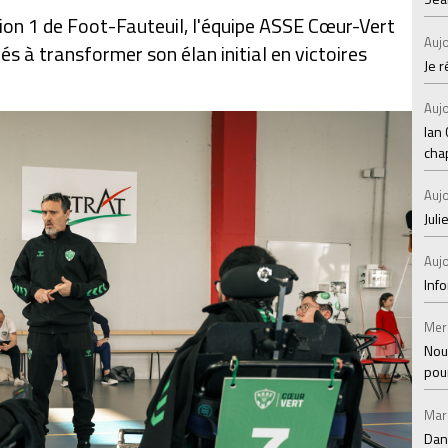
ision 1 de Foot-Fauteuil, l'équipe ASSE Cœur-Vert
Aujo
s à transformer son élan initial en victoires
Je 
Aujo
Ian
chap
Aujo
Juli
Aujo
Inf
Mer
Nou
pou
Mar
Dan