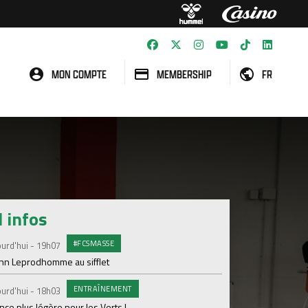
MON COMPTE
MEMBERSHIP
FR
l infos
#FCSMASSE
GROU
urd'hui - 19h07
Lundi 03 Août
enn Leprodhomme au sifflet
Les Verts sur le po
Ploufragan
ENTRAÎNEMENT
urd'hui - 18h03
AGE
Lundi 03 Août
ce plus légère pour les Verts !