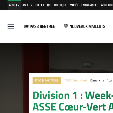
ASSE.FR
ASSE.TV
BILLETTERIE
BOUTIQUE
MUSÉE
ENTREPRISES
ASSE CŒ
🎟️ PASS RENTRÉE
💚 NOUVEAUX MAILLOTS
FOOT-FAUTEUIL
ASSE Coeur-Vert
Dimanche 14 Jan
Division 1 : Week
ASSE Cœur-Vert 