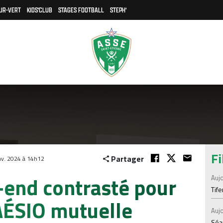
UR-VERT
KIDS'CLUB
STAGES FOOTBALL
STEPH'
Fi
Partager
v. 2024 à 14h12
-end contrasté pour
Aujo
Tif
AÉSIO mutuelle
Aujo
Séan