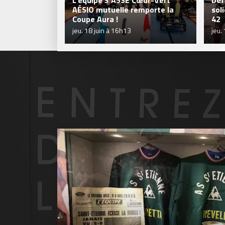
L'équipe 3 ASSE Cœur-Vert
Déf
AÉSIO mutuelle remporte la
sol
Coupe Aura !
42
jeu. 18 juin à 16h13
jeu.