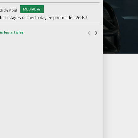
MEDIADAY
AB
di 04 Août
Samedi 01 Août
 backstages du media day en photos des Verts !
20 600 abonnés : l'AS
s les articles