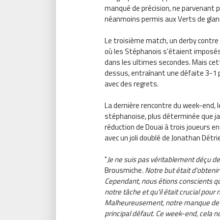
manqué de précision, ne parvenant p
néanmoins permis aux Verts de glane
Le troisième match, un derby contre
où les Stéphanois s'étaient imposés 3
dans les ultimes secondes. Mais cette 
dessus, entraînant une défaite 3-1 
avec des regrets.
La dernière rencontre du week-end, l
stéphanoise, plus déterminée que ja
réduction de Douai à trois joueurs 
avec un joli doublé de Jonathan Détrie
"
Je ne suis pas véritablement déçu 
Brousmiche
. Notre but était d'obten
Cependant, nous étions conscients que
notre tâche et qu'il était crucial pou
Malheureusement, notre manque de p
principal défaut. Ce week-end, cela 