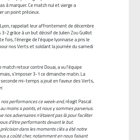
as à marquer. Ce match nul et vierge a
r un point précieux.
 Lyon, rappelait leur affrontement de décembre
-2 grâce à un but décisif de Julien Zou Guillot
fois, l'énergie de l'équipe lyonnaise a pris le
pour nos Verts et soldant la journée du samedi
e match retour contre Douai, a vu l'équipe
mais, s'imposer 3-1 ce dimanche matin. La
en seconde mi-temps a joué en faveur des Verts,
r.
de nos performances ce week-end,
réagit Pascal
ir au moins 4 points, et nous y sommes parvenus.
 nos adversaires n'étaient pas là pour faciliter
r nous d'être performants devant le but.
récision dans les moments clés a été notre
nous a coûté cher, notamment en nous faisant