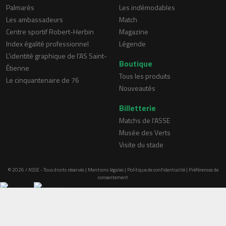
Palmarès
Les indémodables
Les ambassadeurs
Match
Centre sportif Robert-Herbin
Magazine
Index égalité professionnel
Légende
L'identité graphique de l'AS Saint-
Boutique
Étienne
Tous les produits
Le cinquantenaire de 76
Nouveautés
Billetterie
Matchs de l'ASSE
Musée des Verts
Visite du stade
© 2026 / ASSE - Tous droits réservés |
Mentions légales
|
Politique de confidentialité
|
Préférences de
consentement