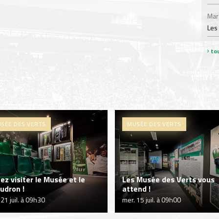
Mar
Les
tou
SÉE DES VERTS
MUSÉE DES VERTS
ez visiter le Musée et le
Les Musée des Verts vous
udron !
attend !
 21 juil. à 09h30
mer. 15 juil. à 09h00