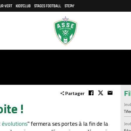
UR-VERT
KIDS'CLUB
STAGES FOOTBALL
STEPH'
Fi
Partager
ite !
Jeud
Tif
 évolutions
" fermera ses portes à la fin de la
Jeud
Séan