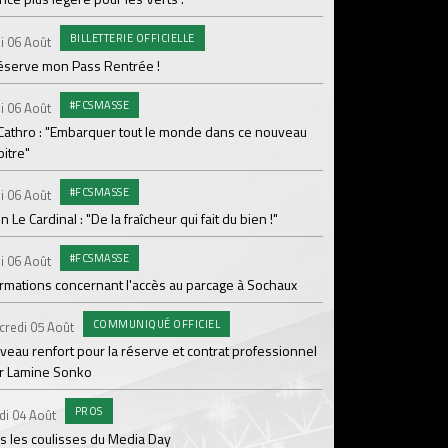
Le programme de la 
BILLETTERIE OFFICIELLE
i 06 Août
#FCS
Lundi 03 Août
réserve mon Pass Rentrée !
Parcage complet pou
#FCSMASSE
i 06 Août
#ASS
Lundi 03 Août
 Cathro : "Embarquer tout le monde dans ce nouveau
itre"
Le dernier match de
#FCSMASSE
i 06 Août
Dimanche 02 Août
en Le Cardinal : "De la fraîcheur qui fait du bien !"
Le point sur l'effecti
#FCSMASSE
PR
i 06 Août
Samedi 01 Août
ormations concernant l'accès au parcage à Sochaux
Ian Cathro : "La sem
vont commencer"
COMMUNIQUÉ OFFICIEL
credi 05 Août
#A
Samedi 01 Août
veau renfort pour la réserve et contrat professionnel
r Lamine Sonko
Une victoire contre V
PROS
#A
di 04 Août
Samedi 01 Août
s les coulisses du Media Day
ASSE - Venise en dir