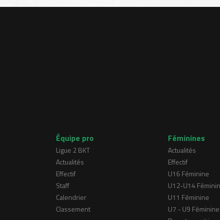
Équipe pro
Féminines
Ligue 2 BKT
Actualités
Actualités
Effectif
Effectif
U16 Féminine
Staff
U12-U14 Fémini
Calendrier
U11 Féminine
Classement
U7 - U9 Féminine