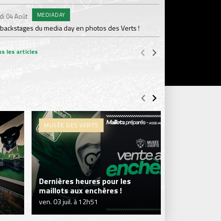
MEDIADAY
AB
di 04 Août
Samedi 01 Août
 backstages du media day en photos des Verts !
20 600 abonnés : l'AS
s les articles
MUSÉE DES VERTS
MUSÉE DES V
Dernières heures pour les
Le Musée de
maillots aux enchères !
vente aux e
ven. 03 juil. à 12h51
ven. 26 juin à 