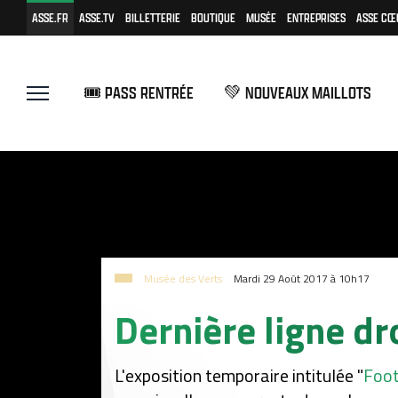
ASSE.FR
ASSE.TV
BILLETTERIE
BOUTIQUE
MUSÉE
ENTREPRISES
ASSE CŒ
🎟️ PASS RENTRÉE
💚 NOUVEAUX MAILLOTS
Musée des Verts
Mardi 29 Août 2017 à 10h17
Dernière ligne dro
L'exposition temporaire intitulée "
Foot