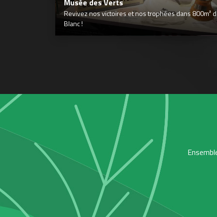
Musée des Verts
Revivez nos victoires et nos trophées dans 800m² déd
Blanc !
Ensemble,