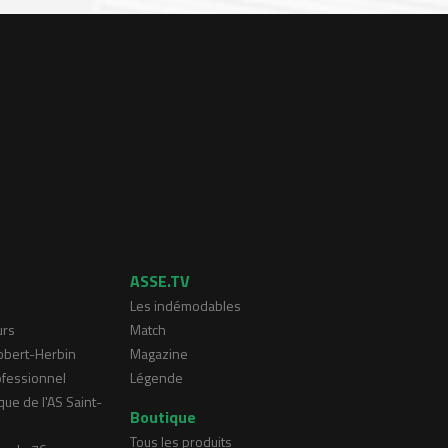
ASSE.TV
Les indémodables
urs
Match
Robert-Herbin
Magazine
ofessionnel
Légende
que de l'AS Saint-
Boutique
Tous les produits