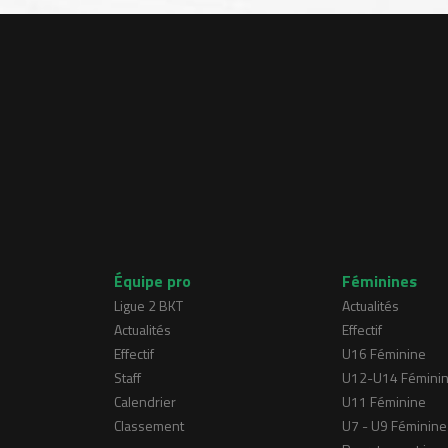
Équipe pro
Féminines
Ligue 2 BKT
Actualités
Actualités
Effectif
Effectif
U16 Féminine
Staff
U12-U14 Fémini
Calendrier
U11 Féminine
Classement
U7 - U9 Féminine