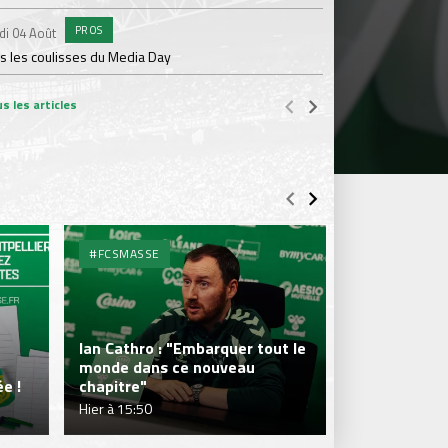
PROS
#A
di 04 Août
Samedi 01 Août
s les coulisses du Media Day
ASSE - Venise en dir
s les articles
#FCSMASSE
#FCSMASSE
Ian Cathro : "Embarquer tout le
monde dans ce nouveau
Julien Le Car
e !
chapitre"
fraîcheur qui
Hier à 15:50
Hier à 15:50