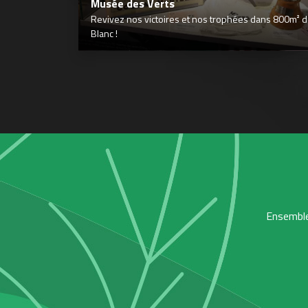
Musée des Verts
Revivez nos victoires et nos trophées dans 800m² déd
Blanc !
Ensemble,