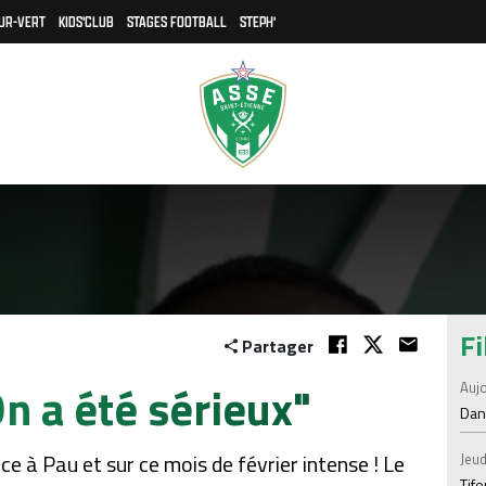
UR-VERT
KIDS'CLUB
STAGES FOOTBALL
STEPH'
Fi
Partager
n a été sérieux"
Aujo
Dans
ce à Pau et sur ce mois de février intense ! Le
Jeud
Tif