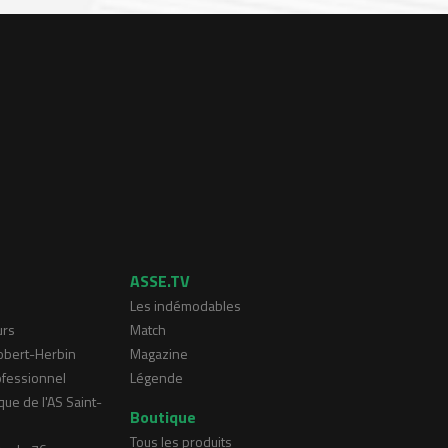
ASSE.TV
Les indémodables
urs
Match
Robert-Herbin
Magazine
ofessionnel
Légende
que de l'AS Saint-
Boutique
Tous les produits