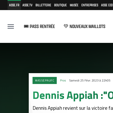
ASSE.FR
ASSE.TV
BILLETTERIE
BOUTIQUE
MUSÉE
ENTREPRISES
ASSE CŒ
🎟️ PASS RENTRÉE
💚 NOUVEAUX MAILLOTS
#ASSEPAUFC
Pros
Samedi 25 Févr. 2023 à 22h05
Dennis Appiah :"O
Dennis Appiah revient sur la victoire fa