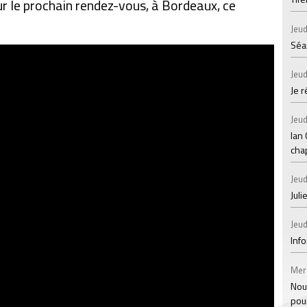
ur le prochain rendez-vous, à Bordeaux, ce
Jeud
Séan
Jeud
Je 
Jeud
Ian
chap
Jeud
Juli
Jeud
Inf
Mer
Nou
pou