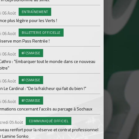
Ploufragan
ENTRAÎNEMENT
i 06 Août
AGE
Lundi 03 Août
ce plus légère pour les Verts !
Le programme de la 
BILLETTERIE OFFICIELLE
i 06 Août
#FCS
Lundi 03 Août
réserve mon Pass Rentrée !
Parcage complet pou
#FCSMASSE
i 06 Août
#ASS
Lundi 03 Août
 Cathro : "Embarquer tout le monde dans ce nouveau
itre"
Le dernier match de
#FCSMASSE
i 06 Août
Dimanche 02 Août
en Le Cardinal : "De la fraîcheur qui fait du bien !"
Le point sur l'effecti
#FCSMASSE
PR
i 06 Août
Samedi 01 Août
ormations concernant l'accès au parcage à Sochaux
Ian Cathro : "La sem
vont commencer"
COMMUNIQUÉ OFFICIEL
credi 05 Août
#A
Samedi 01 Août
veau renfort pour la réserve et contrat professionnel
r Lamine Sonko
Une victoire contre V