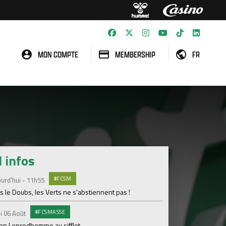
MON COMPTE
MEMBERSHIP
FR
l infos
#FCSM
MED
urd'hui - 11h55
Mardi 04 Août
 le Doubs, les Verts ne s'abstiennent pas !
Les backstages du m
#FCSMASSE
GROU
i 06 Août
Lundi 03 Août
enn Leprodhomme au sifflet
Les Verts sur le po