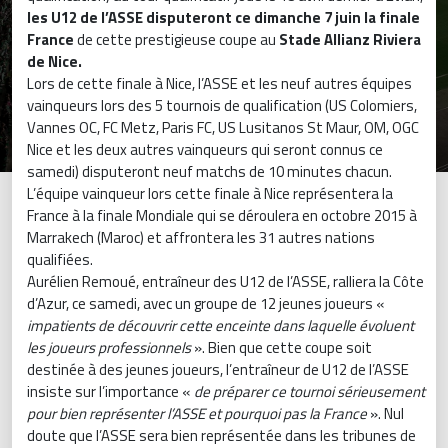
les U12 de l’ASSE disputeront ce dimanche 7 juin la finale
France
de cette prestigieuse coupe au
Stade Allianz Riviera
de Nice.
Lors de cette finale à Nice, l’ASSE et les neuf autres équipes
vainqueurs lors des 5 tournois de qualification (US Colomiers,
Vannes OC, FC Metz, Paris FC, US Lusitanos St Maur, OM, OGC
Nice et les deux autres vainqueurs qui seront connus ce
samedi) disputeront neuf matchs de 10 minutes chacun.
L’équipe vainqueur lors cette finale à Nice représentera la
France à la finale Mondiale qui se déroulera en octobre 2015 à
Marrakech (Maroc) et affrontera les 31 autres nations
qualifiées.
Aurélien Remoué, entraîneur des U12 de l’ASSE, ralliera la Côte
d’Azur, ce samedi, avec un groupe de 12 jeunes joueurs «
impatients de découvrir cette enceinte dans laquelle évoluent
les joueurs professionnels
». Bien que cette coupe soit
destinée à des jeunes joueurs, l’entraîneur de U12 de l’ASSE
insiste sur l’importance «
de préparer ce tournoi sérieusement
pour bien représenter l’ASSE et pourquoi pas la France
». Nul
doute que l’ASSE sera bien représentée dans les tribunes de