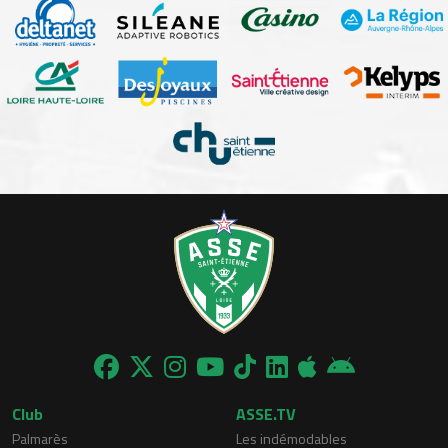
Club
ASSE.TV
Palmarès
Les indémodables