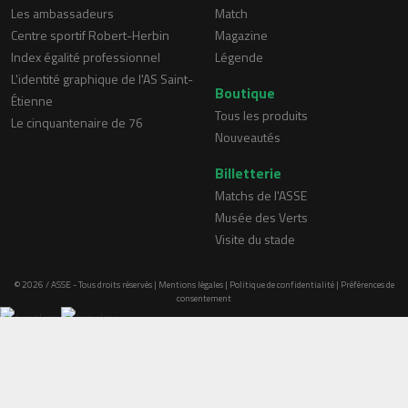
Les ambassadeurs
Match
Centre sportif Robert-Herbin
Magazine
Index égalité professionnel
Légende
L'identité graphique de l'AS Saint-
Boutique
Étienne
Tous les produits
Le cinquantenaire de 76
Nouveautés
Billetterie
Matchs de l'ASSE
Musée des Verts
Visite du stade
© 2026 / ASSE - Tous droits réservés |
Mentions légales
|
Politique de confidentialité
|
Préférences de
consentement