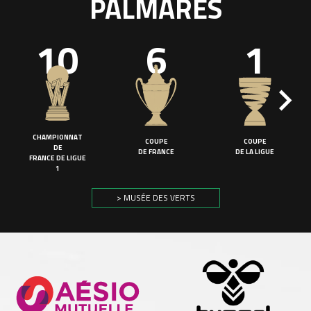
PALMARÈS
10
6
1
CHAMPIONNAT
COUPE
COUPE
DE
DE FRANCE
DE LA LIGUE
FRANCE DE LIGUE
1
> MUSÉE DES VERTS