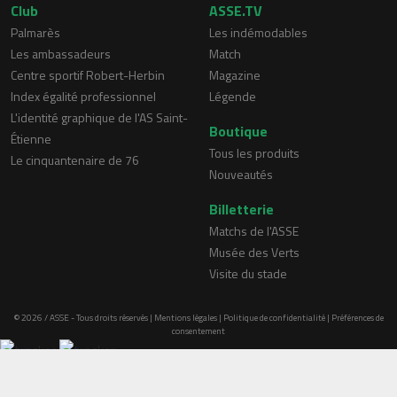
Club
ASSE.TV
Palmarès
Les indémodables
Les ambassadeurs
Match
Centre sportif Robert-Herbin
Magazine
Index égalité professionnel
Légende
L'identité graphique de l'AS Saint-
Boutique
Étienne
Tous les produits
Le cinquantenaire de 76
Nouveautés
Billetterie
Matchs de l'ASSE
Musée des Verts
Visite du stade
© 2026 / ASSE - Tous droits réservés |
Mentions légales
|
Politique de confidentialité
|
Préférences de
consentement