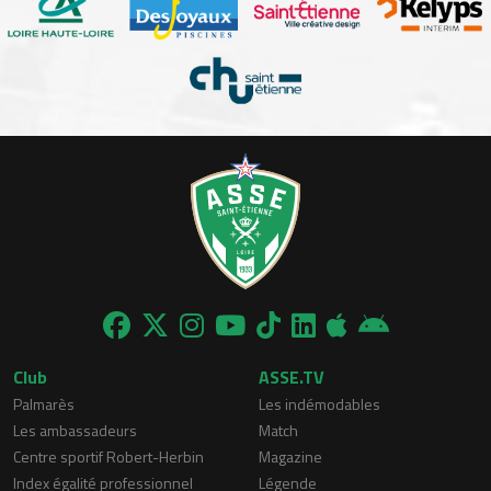
Club
ASSE.TV
Palmarès
Les indémodables
Les ambassadeurs
Match
Centre sportif Robert-Herbin
Magazine
Index égalité professionnel
Légende