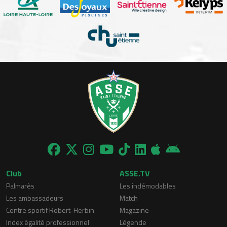
Club
ASSE.TV
Palmarès
Les indémodables
Les ambassadeurs
Match
Centre sportif Robert-Herbin
Magazine
Index égalité professionnel
Légende