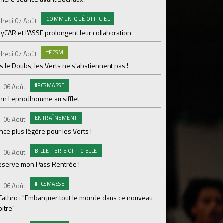
pour Lamine Sonko
COMMUNIQUÉ OFFICIEL
dredi 07 Août
PRO
Mardi 04 Août
yCAR et l'ASSE prolongent leur collaboration
Dans les coulisses 
#FCSM
dredi 07 Août
MED
Mardi 04 Août
 le Doubs, les Verts ne s'abstiennent pas !
Les backstages du m
#FCSMASSE
i 06 Août
GROU
Lundi 03 Août
enn Leprodhomme au sifflet
Les Verts sur le po
ENTRAÎNEMENT
Ploufragan
i 06 Août
ce plus légère pour les Verts !
AGE
Lundi 03 Août
BILLETTERIE OFFICIELLE
Le programme de la 
i 06 Août
réserve mon Pass Rentrée !
#FCS
Lundi 03 Août
#FCSMASSE
Parcage complet pou
i 06 Août
 Cathro : "Embarquer tout le monde dans ce nouveau
#ASS
Lundi 03 Août
itre"
Le dernier match de