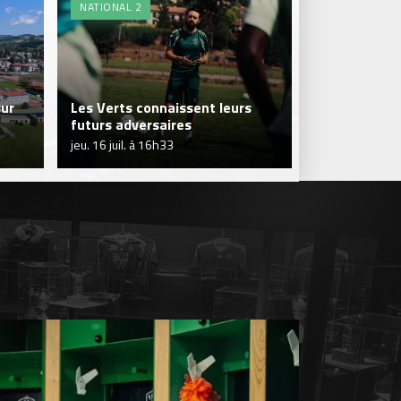
NATIONAL 2
FORMATION
sur
Les Verts connaissent leurs
L'organigra
futurs adversaires
Centre de f
jeu. 16 juil. à 16h33
dim. 12 juil. à 