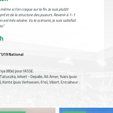
ême si l’on craque sur la fin. Je suis plutôt
esprit et de la structure des joueurs. Revenir à 1-1
on est très sévère. Vu le scénario, je suis satisfait
s."
ch
d’U19 National
nya (80e) pour l’ASSE.
atuszka, Jolivet - Depalle, Ait Amer, Yvars (puis
e), Konte (puis Verhoeven, 61e), Vibert. Entraîneur :