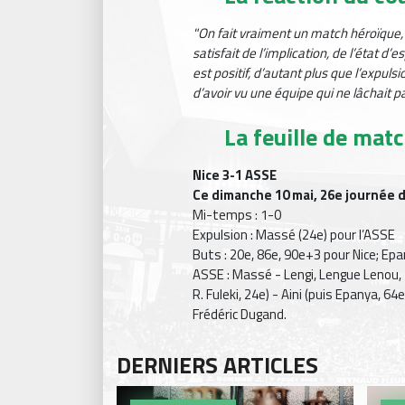
"On fait vraiment un match héroïque, m
satisfait de l’implication, de l’état d’
est positif, d’autant plus que l’expulsi
d’avoir vu une équipe qui ne lâchait pa
La feuille de mat
Nice 3-1 ASSE
Ce dimanche 10 mai, 26e journée 
Mi-temps : 1-0
Expulsion : Massé (24e) pour l’ASSE
Buts : 20e, 86e, 90e+3 pour Nice; Epa
ASSE : Massé - Lengi, Lengue Lenou, T
R. Fuleki, 24e) - Aini (puis Epanya, 64
Frédéric Dugand.
DERNIERS ARTICLES