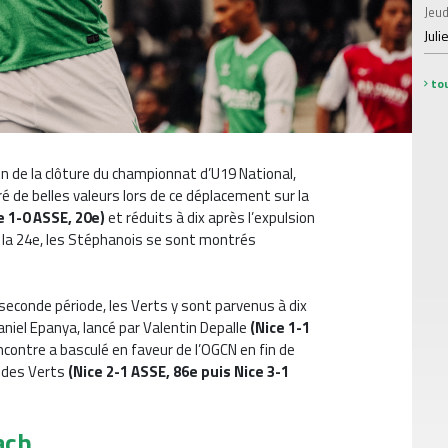
Jeud
Juli
tou
on de la clôture du championnat d’U19 National,
 de belles valeurs lors de ce déplacement sur la
e 1-0 ASSE, 20e)
et réduits à dix après l’expulsion
à la 24e, les Stéphanois se sont montrés
seconde période, les Verts y sont parvenus à dix
aniel Epanya, lancé par Valentin Depalle
(Nice 1-1
contre a basculé en faveur de l’OGCN en fin de
s des Verts
(Nice 2-1 ASSE, 86e puis Nice 3-1
oach