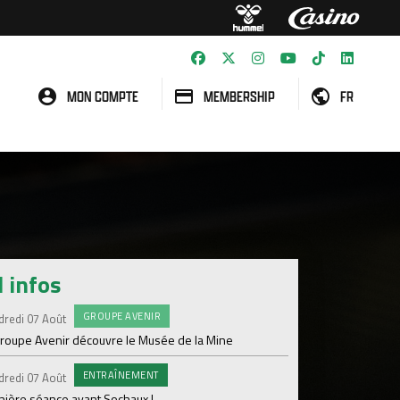
MON COMPTE
MEMBERSHIP
FR
l infos
GROUPE AVENIR
#FCS
dredi 07 Août
Jeudi 06 Août
groupe Avenir découvre le Musée de la Mine
Informations concern
ENTRAÎNEMENT
C
dredi 07 Août
Mercredi 05 Août
nière séance avant Sochaux !
Nouveau renfort pour