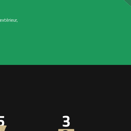
extérieur,
5
3