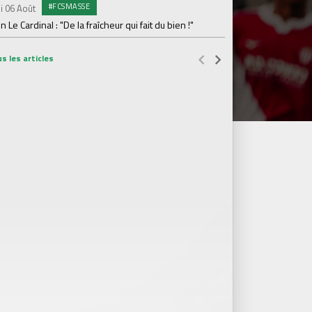
#FCSMASSE
i 06 Août
Dimanche 02 Août
en Le Cardinal : "De la fraîcheur qui fait du bien !"
Le point sur l'effecti
s les articles