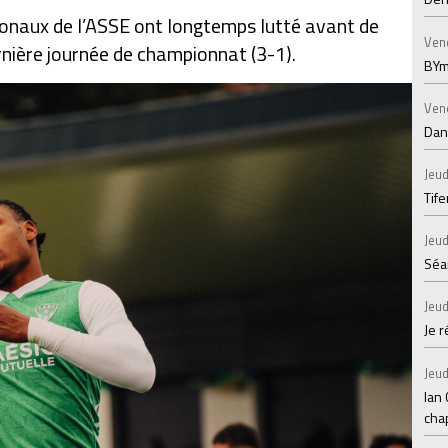
onaux de l’ASSE ont longtemps lutté avant de
Ven
dernière journée de championnat (3-1).
BYm
Ven
Dans
Jeud
Tif
Jeud
Séan
Jeud
Je 
Jeud
Ian
chap