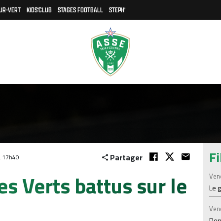
UR-VERT
KIDS'CLUB
STAGES FOOTBALL
STEPH'
Fi
Partager
à 17h40
es Verts battus sur le
Ven
Le 
Ven
Der