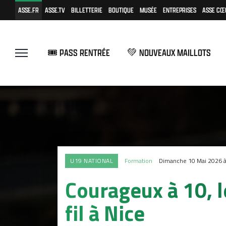
ASSE.FR
ASSE.TV
BILLETTERIE
BOUTIQUE
MUSÉE
ENTREPRISES
ASSE CŒ
🎟️ PASS RENTRÉE
💚 NOUVEAUX MAILLOTS
U19 NATIONAL
Formation
Dimanche 10 Mai 2026 
Courageux à 10, l
fil à Nice