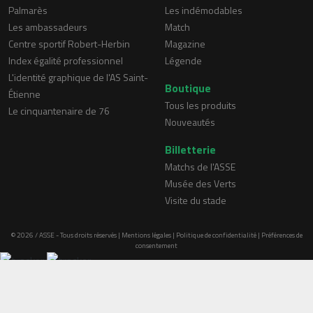
Palmarès
Les indémodables
Les ambassadeurs
Match
Centre sportif Robert-Herbin
Magazine
Index égalité professionnel
Légende
L'identité graphique de l'AS Saint-
Boutique
Étienne
Tous les produits
Le cinquantenaire de 76
Nouveautés
Billetterie
Matchs de l'ASSE
Musée des Verts
Visite du stade
© 2026 / ASSE - Tous droits réservés |
Mentions légales
|
Politique de confidentialité
|
Préférences de
consentement