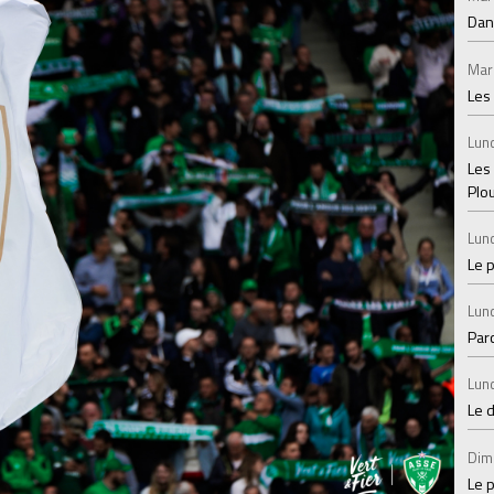
Dan
Mar
Les
Lund
Les
Plo
Lund
Le 
Lund
Par
Lund
Le 
Dim
Le p