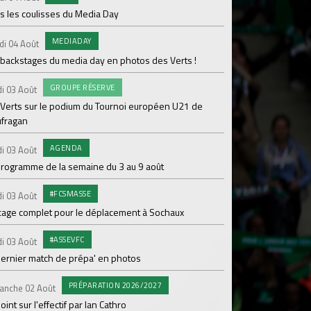
s les coulisses du Media Day
AB
Samedi 01 Août
MEDIADAY
di 04 Août
20 600 abonnés : l'AS
 backstages du media day en photos des Verts !
PR
Vendredi 31 Juil.
GROUPE RÉSERVE
i 03 Août
ASSE- Venise déloca
 Verts sur le podium du Tournoi européen U21 de
ufragan
CO
Vendredi 31 Juil.
L'ASSE et hummel rév
AGENDA
i 03 Août
maillot extérieur 2
programme de la semaine du 3 au 9 août
COMMU
Jeudi 30 Juil.
#FCSMASSE
i 03 Août
Kapriol renouvelle 
cage complet pour le déplacement à Sochaux
ENTRA
Jeudi 30 Juil.
#ASSEVFC
i 03 Août
Jour 6 en stage pour 
dernier match de prépa' en photos
#L
Mercredi 29 Juil.
PRÉPARATION 2026/2027
anche 02 Août
Le match face à Lau
oint sur l'effectif par Ian Cathro