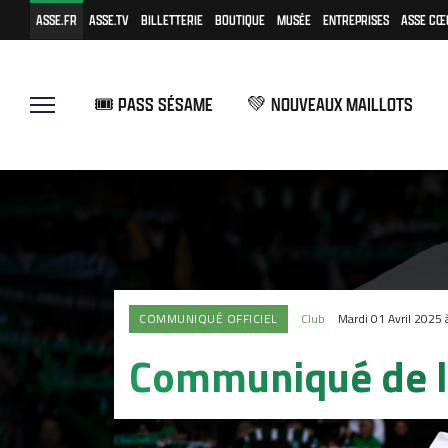
ASSE.FR
ASSE.TV
BILLETTERIE
BOUTIQUE
MUSÉE
ENTREPRISES
ASSE CŒ
🎟️ PASS SÉSAME
💚 NOUVEAUX MAILLOTS
COMMUNIQUÉ OFFICIEL
Club
Mardi 01 Avril 2025
Communiqué de l'