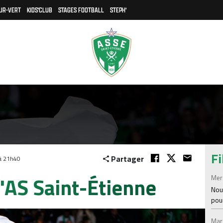
UR-VERT
KIDS'CLUB
STAGES FOOTBALL
STEPH'
Fi
Partager
 à 21h40
AS Saint-Étienne
Mer
Nou
pou
Mar