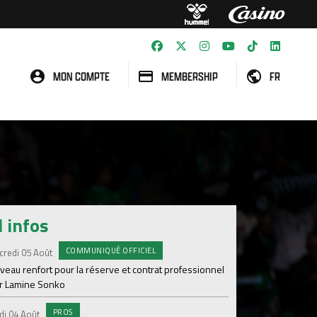
MON COMPTE
MEMBERSHIP
FR
l infos
COMMUNIQUÉ OFFICIEL
#A
credi 05 Août
Samedi 01 Août
veau renfort pour la réserve et contrat professionnel
Une victoire contre V
r Lamine Sonko
#A
Samedi 01 Août
PROS
di 04 Août
ASSE - Venise en dir