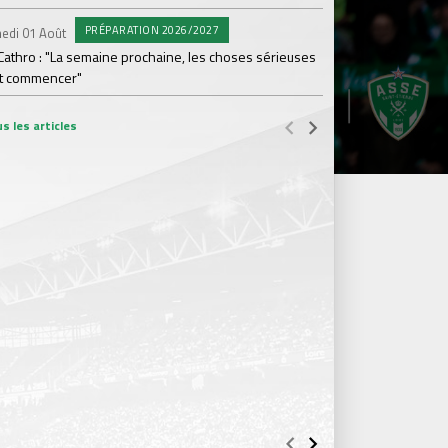
#L
Mercredi 29 Juil.
PRÉPARATION 2026/2027
edi 01 Août
Ian Cathro : "Les jou
Cathro : "La semaine prochaine, les choses sérieuses
t commencer"
s les articles