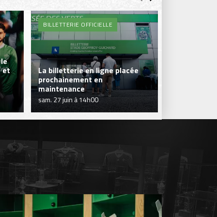
BILLETTERIE OFFICIELLE
BOUTIQUE DE
le
 et
La billetterie en ligne placée
prochainement en
La Boutique 
maintenance
fermeture ex
sam. 27 juin à 14h00
sam. 27 juin à