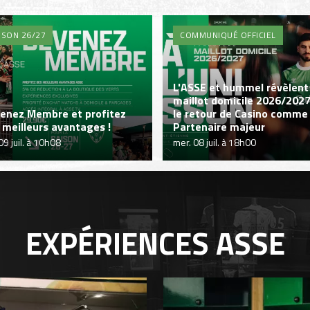
ISON 26/27
COMMUNIQUÉ OFFICIEL
L'ASSE et hummel révèlent 
maillot domicile 2026/2027
enez Membre et profitez
le retour de Casino comme
 meilleurs avantages !
Partenaire majeur
 09 juil. à 10h08
mer. 08 juil. à 18h00
EXPÉRIENCES
ASSE