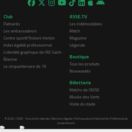
Club
ASSE.TV
Palmarès
Les indémodables
Les ambassadeurs
Match
Centre sportif Robert-Herbin
Magazine
Index égalité professionnel
Légende
L'identité graphique de l'AS Saint-
Boutique
Étienne
Tous les produits
Le cinquantenaire de 76
Nouveautés
Billetterie
Matchs de l'ASSE
Musée des Verts
Visite du stade
© 2026 / ASSE - Tous droits réservés |
Mentions légales
|
Politique de confidentialité
|
Préférences de
consentement