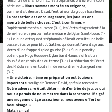
rencontre de championnat, les Stéphanois ont livré une copie
sérieuse. «
Nous sommes montés en exigence
,
commentait Bernard David, l’entraîneur du groupe Excellence.
La prestation est encourageante, les joueurs ont
montré de belles choses. C’est à confirmer.
»
Rapidement menés au score (0-1), les Verts réagissaient à la
demi-heure de jeu par l’intermédiaire de Dylan Saint-Louis (1-
1). Le jeune attaquant stéphanois délivrait ensuite une belle
passe décisive pour Eliott Gattier, qui donnait l’avantage aux
Verts d’une frappe du pied gauche (2-1). Sur un penalty
obtenu par Hugo Roussey, Dylan Saint-Louis s’offrait un
doublé à vingt minutes du terme (3-1). La réduction de l’écart
des Rhôdaniens en toute fin de rencontre n’y changeait rien
(3-2).
«
Une victoire, même en préparation est toujours
importante
, soulignait Bernard David, après la rencontre.
Notre adversaire était déterminé d’entrée de jeu, ce qui
nous a permis de nous mettre dans la rencontre. Malgré
une moyenne d’âge assez jeune, nous avons offert un
beau visage.
»
Match amical