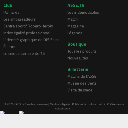
Club
ASSE.TV
Palmarès
Les indémodables
Les ambassadeurs
Match
Centre sportif Robert-Herbin
Magazine
Index égalité professionnel
Légende
L'identité graphique de l'AS Saint-
Boutique
Étienne
Tous les produits
Le cinquantenaire de 76
Nouveautés
Billetterie
Matchs de l'ASSE
Musée des Verts
Visite du stade
© 2026 / ASSE - Tous droits réservés |
Mentions légales
|
Politique de confidentialité
|
Préférences de
consentement