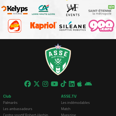
Club
ASSE.TV
Palmarès
Les indémodables
Les ambassadeurs
Match
Centre sportif Robert-Herbin
Magazine