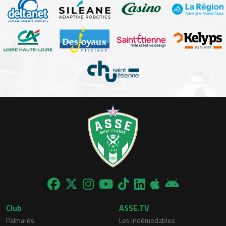
Club
ASSE.TV
Palmarès
Les indémodables