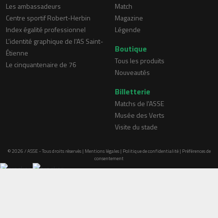
Les ambassadeurs
Match
Centre sportif Robert-Herbin
Magazine
Index égalité professionnel
Légende
L'identité graphique de l'AS Saint-
Boutique
Étienne
Tous les produits
Le cinquantenaire de 76
Nouveautés
Billetterie
Matchs de l'ASSE
Musée des Verts
Visite du stade
© 2026 / ASSE - Tous droits réservés |
Mentions légales
|
Politique de confidentialité
|
Préférences de
consentement