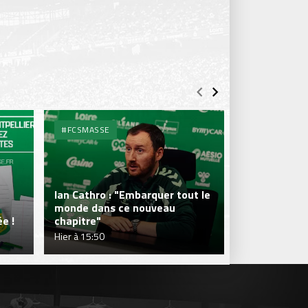
#FCSMASSE
#FCSMASSE
Ian Cathro : "Embarquer tout le
monde dans ce nouveau
Julien Le Car
e !
chapitre"
fraîcheur qui
Hier à 15:50
Hier à 15:50