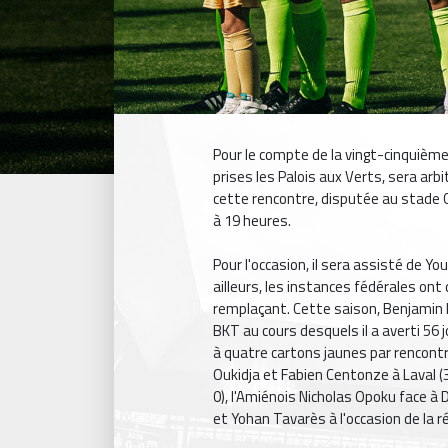
Pour le compte de la vingt-cinquième
prises les Palois aux Verts, sera arb
cette rencontre, disputée au stade 
à 19 heures.
Pour l'occasion, il sera assisté de Y
ailleurs, les instances fédérales ont
remplaçant. Cette saison, Benjamin 
BKT au cours desquels il a averti 5
à quatre cartons jaunes par rencontre
Oukidja et Fabien Centonze à Laval (3
0), l'Amiénois Nicholas Opoku face à D
et Yohan Tavarès à l'occasion de la r