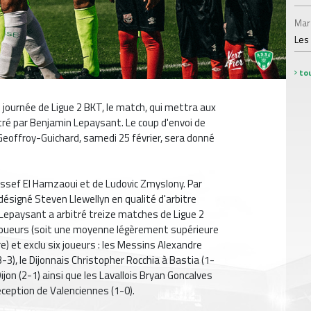
Mar
Les
tou
 journée de Ligue 2 BKT, le match, qui mettra aux
itré par Benjamin Lepaysant. Le coup d'envoi de
Geoffroy-Guichard, samedi 25 février, sera donné
oussef El Hamzaoui et de Ludovic Zmyslony. Par
 désigné Steven Llewellyn en qualité d'arbitre
Lepaysant a arbitré treize matches de Ligue 2
6 joueurs (soit une moyenne légèrement supérieure
) et exclu six joueurs : les Messins Alexandre
-3), le Dijonnais Christopher Rocchia à Bastia (1-
ijon (2-1) ainsi que les Lavallois Bryan Goncalves
éception de Valenciennes (1-0).