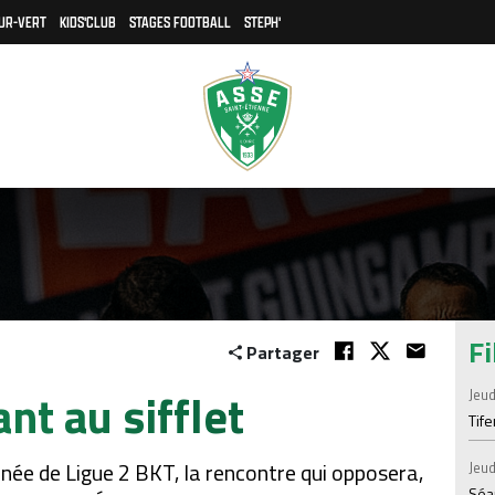
UR-VERT
KIDS'CLUB
STAGES FOOTBALL
STEPH'
Fi
Partager
t au sifflet
Jeud
Tif
née de Ligue 2 BKT, la rencontre qui opposera,
Jeud
Séan