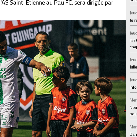
l'AS Saint-Étienne au Pau FC, sera dirigée par
Jeud
Je 
Jeud
Ian
chap
Jeud
Juli
Jeud
Inf
Mer
Nou
pou
Mar
Dan