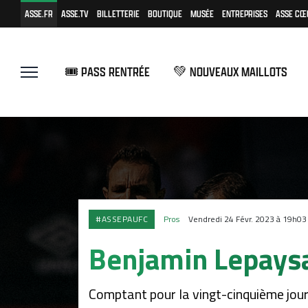
ASSE.FR
ASSE.TV
BILLETTERIE
BOUTIQUE
MUSÉE
ENTREPRISES
ASSE CŒ
🎟️ PASS RENTRÉE
💚 NOUVEAUX MAILLOTS
#ASSEPAUFC
Pros
Vendredi 24 Févr. 2023 à 19h03
Benjamin Lepaysan
Comptant pour la vingt-cinquième jour