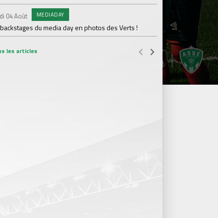
MEDIADAY
AB
di 04 Août
Samedi 01 Août
 backstages du media day en photos des Verts !
20 600 abonnés : l'AS
s les articles