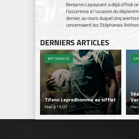
Benjamin Lepaysant a déjà officié ce
l'occurrence à l'occasion du déplace
dernier, au cours duquel cinq averti
concernaient les Stéphanois Anthony
DERNIERS ARTICLES
#FCSMASSE
EN
Séa
Tifenn Leprodhomme au sifflet
Ver
Hier à 19:07
Hier