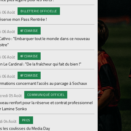
Le programme de la 
BILLETTERIE OFFICIELLE
i 06 Août
#FCS
Lundi 03 Août
réserve mon Pass Rentrée !
Parcage complet pou
#FCSMASSE
i 06 Août
#ASS
Lundi 03 Août
 Cathro : "Embarquer tout le monde dans ce nouveau
itre"
Le dernier match de
#FCSMASSE
i 06 Août
Dimanche 02 Août
en Le Cardinal : "De la fraîcheur qui fait du bien !"
Le point sur l'effecti
#FCSMASSE
PR
i 06 Août
Samedi 01 Août
ormations concernant l'accès au parcage à Sochaux
Ian Cathro : "La sem
vont commencer"
COMMUNIQUÉ OFFICIEL
credi 05 Août
#A
Samedi 01 Août
veau renfort pour la réserve et contrat professionnel
r Lamine Sonko
Une victoire contre V
PROS
#A
di 04 Août
Samedi 01 Août
s les coulisses du Media Day
ASSE - Venise en dir