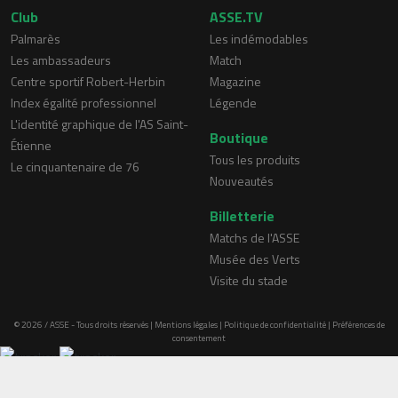
Club
ASSE.TV
Palmarès
Les indémodables
Les ambassadeurs
Match
Centre sportif Robert-Herbin
Magazine
Index égalité professionnel
Légende
L'identité graphique de l'AS Saint-
Boutique
Étienne
Tous les produits
Le cinquantenaire de 76
Nouveautés
Billetterie
Matchs de l'ASSE
Musée des Verts
Visite du stade
© 2026 / ASSE - Tous droits réservés |
Mentions légales
|
Politique de confidentialité
|
Préférences de
consentement