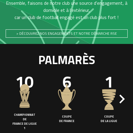
Ensemble, faisons de notre club une source d'engagement, à
domicile et à l'extérieur,
car un club de football engagé est un club plus fort !
> DÉCOUVREZ NOS ENGAGEMENTS ET NOTRE DÉMARCHE RSE
PALMARÈS
10
6
1
CHAMPIONNAT
COUPE
COUPE
DE
DE FRANCE
DE LA LIGUE
FRANCE DE LIGUE
1