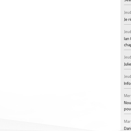
Jeud
Je 
Jeud
Ian
chap
Jeud
Juli
Jeud
Inf
Mer
Nou
pou
Mar
Dan