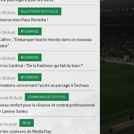
Le programme de la 
BILLETTERIE OFFICIELLE
i 06 Août
#FCS
Lundi 03 Août
réserve mon Pass Rentrée !
Parcage complet pou
#FCSMASSE
i 06 Août
#ASS
Lundi 03 Août
 Cathro : "Embarquer tout le monde dans ce nouveau
itre"
Le dernier match de
#FCSMASSE
i 06 Août
Dimanche 02 Août
en Le Cardinal : "De la fraîcheur qui fait du bien !"
Le point sur l'effecti
#FCSMASSE
PR
i 06 Août
Samedi 01 Août
ormations concernant l'accès au parcage à Sochaux
Ian Cathro : "La sem
vont commencer"
COMMUNIQUÉ OFFICIEL
credi 05 Août
#A
Samedi 01 Août
veau renfort pour la réserve et contrat professionnel
r Lamine Sonko
Une victoire contre V
PROS
#A
di 04 Août
Samedi 01 Août
s les coulisses du Media Day
ASSE - Venise en dir