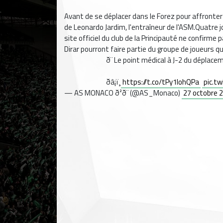
Avant de se déplacer dans le Forez pour affronter 
de Leonardo Jardim, l'entraîneur de l'ASM.Quatre
site officiel du club de la Principauté ne confirm
Dirar pourront faire partie du groupe de joueurs q
ð¨ Le point médical à J-2 du déplac
ðâ¡ï¸
https://t.co/tPy1lohQPa
pic.t
— AS MONACO ð²ð¨ (@AS_Monaco)
27 octobre 