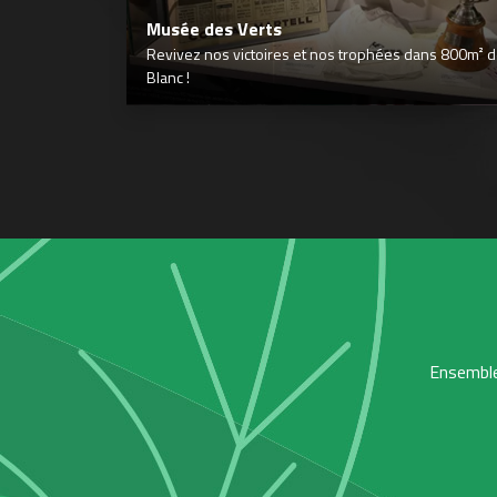
Musée des Verts
Revivez nos victoires et nos trophées dans 800m² déd
Blanc !
Ensemble,