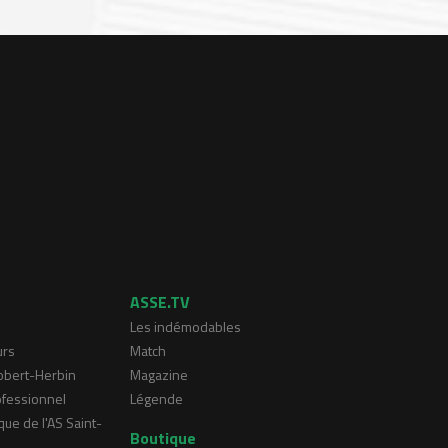
ASSE.TV
Les indémodables
urs
Match
Robert-Herbin
Magazine
ofessionnel
Légende
que de l'AS Saint-
Boutique