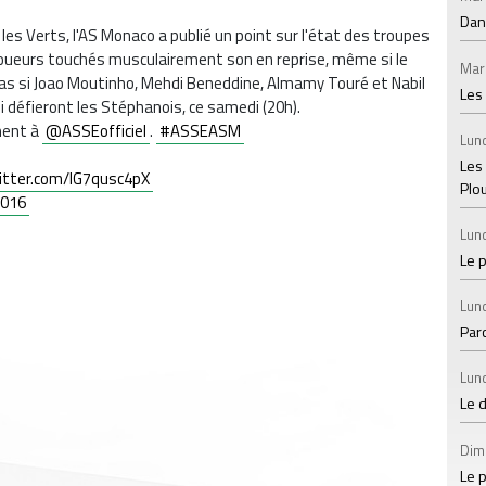
Dan
les Verts, l'AS Monaco a publié un point sur l'état des troupes
 joueurs touchés musculairement son en reprise, même si le
Mar
e pas si Joao Moutinho, Mehdi Beneddine, Almamy Touré et Nabil
Les
ui défieront les Stéphanois, ce samedi (20h).
ement à
@ASSEofficiel
.
#ASSEASM
Lund
Les
witter.com/lG7qusc4pX
Plo
2016
Lund
Le 
Lund
Par
Lund
Le 
Dim
Le p