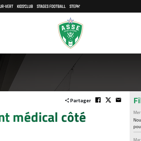
UR-VERT
KIDS'CLUB
STAGES FOOTBALL
STEPH'
Fi
Partager
nt médical côté
Mer
Nou
pou
Mar