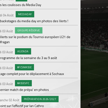
s les coulisses du Media Day
AB
Samedi 01 Août
MEDIADAY
di 04 Août
20 600 abonnés : l'AS
 backstages du media day en photos des Verts !
PR
Vendredi 31 Juil.
GROUPE RÉSERVE
i 03 Août
ASSE- Venise déloca
 Verts sur le podium du Tournoi européen U21 de
ufragan
CO
Vendredi 31 Juil.
L'ASSE et hummel rév
AGENDA
i 03 Août
maillot extérieur 2
programme de la semaine du 3 au 9 août
COMMU
Jeudi 30 Juil.
#FCSMASSE
i 03 Août
Kapriol renouvelle 
cage complet pour le déplacement à Sochaux
ENTRA
Jeudi 30 Juil.
#ASSEVFC
i 03 Août
Jour 6 en stage pour 
dernier match de prépa' en photos
#L
Mercredi 29 Juil.
PRÉPARATION 2026/2027
anche 02 Août
Le match face à Lau
oint sur l'effectif par Ian Cathro