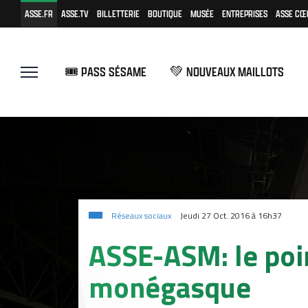
ASSE.FR
ASSE.TV
BILLETTERIE
BOUTIQUE
MUSÉE
ENTREPRISES
ASSE CŒ
🎟️ PASS SÉSAME
💚 NOUVEAUX MAILLOTS
Réseaux sociaux
Jeudi 27 Oct. 2016 à 16h37
ASSE-ASM: le poi
monégasque