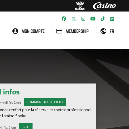
MON COMPTE
MEMBERSHIP
FR
l infos
COMMUNIQUÉ OFFICIEL
#A
credi 05 Août
Samedi 01 Août
veau renfort pour la réserve et contrat professionnel
Une victoire contre V
r Lamine Sonko
#A
Samedi 01 Août
PROS
di 04 Août
ASSE - Venise en dir