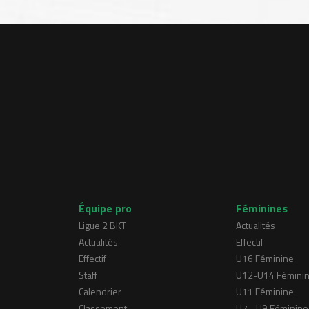
Équipe pro
Féminines
Ligue 2 BKT
Actualités
Actualités
Effectif
Effectif
U16 Féminine
Staff
U12-U14 Fémini
Calendrier
U11 Féminine
Classement
U7 - U9 Féminine