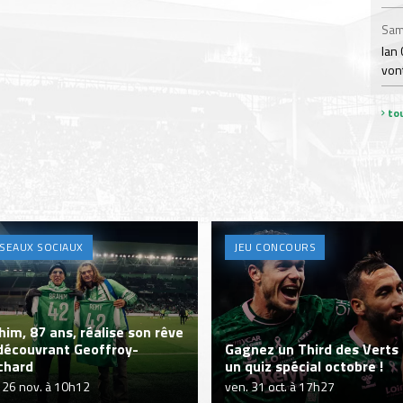
Sam
Ian 
von
tou
SEAUX SOCIAUX
JEU CONCOURS
him, 87 ans, réalise son rêve
découvrant Geoffroy-
Gagnez un Third des Verts
chard
un quiz spécial octobre !
 26 nov. à 10h12
ven. 31 oct. à 17h27