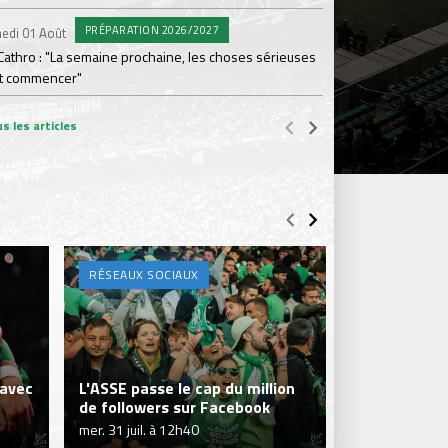
#L
Mercredi 29 Juil.
PRÉPARATION 2026/2027
edi 01 Août
Ian Cathro : "Les jou
Cathro : "La semaine prochaine, les choses sérieuses
t commencer"
s les articles
RÉSEAUX SOCIAUX
INSOLITE
 avec
L'ASSE passe le cap du million
"La petite é
de followers sur Facebook
Dugué et Ba
mer. 31 juil. à 12h40
jeu. 16 mai à 