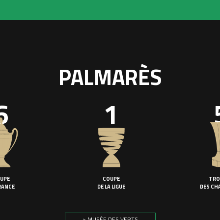
PALMARÈS
6
1
UPE
COUPE
TRO
RANCE
DE LA LIGUE
DES CH
> MUSÉE DES VERTS