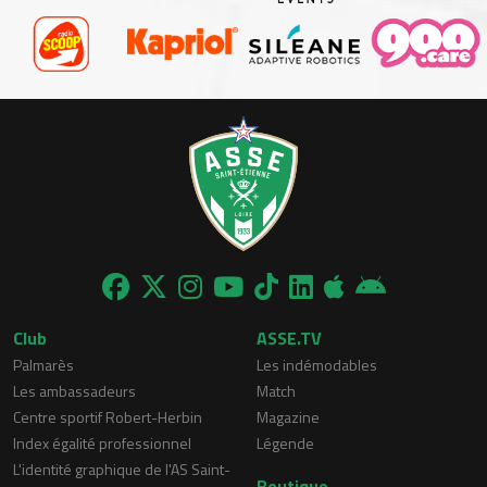
Club
ASSE.TV
Palmarès
Les indémodables
Les ambassadeurs
Match
Centre sportif Robert-Herbin
Magazine
Index égalité professionnel
Légende
L'identité graphique de l'AS Saint-
Boutique