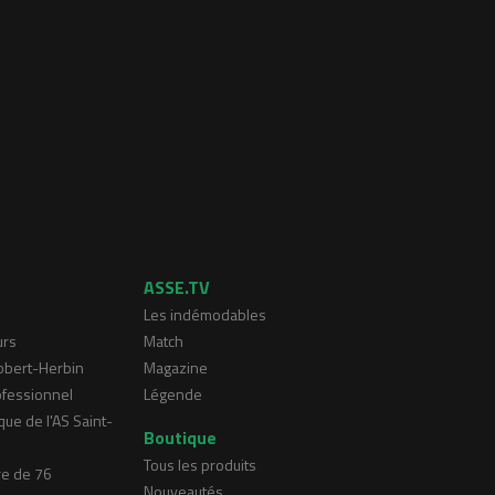
ASSE.TV
Les indémodables
urs
Match
Robert-Herbin
Magazine
ofessionnel
Légende
que de l'AS Saint-
Boutique
Tous les produits
re de 76
Nouveautés