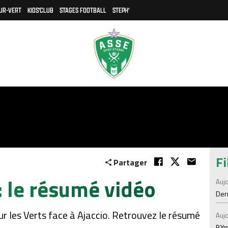
UR-VERT
KIDS'CLUB
STAGES FOOTBALL
STEPH'
Fi
Partager
: le résumé vidéo
Aujo
Der
r les Verts face à Ajaccio. Retrouvez le résumé
Aujo
BYm