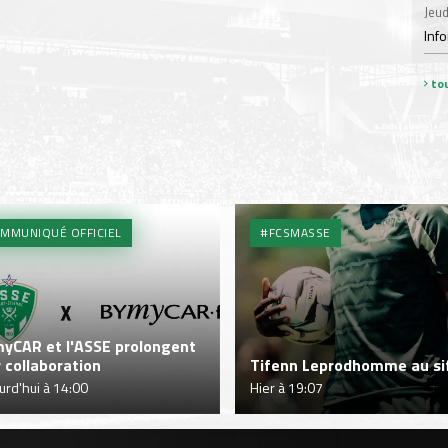
Jeud
Inf
tou
MMUNIQUÉ OFFICIEL
#FCSMASSE
yCAR et l'ASSE prolongent
r collaboration
Tifenn Leprodhomme au sif
urd'hui à 14:00
Hier à 19:07