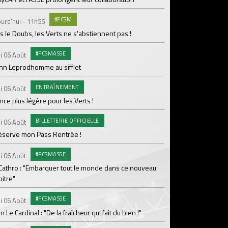
Dans les coulisses 
#FCSM
urd'hui - 11h55
MED
Mardi 04 Août
 le Doubs, les Verts ne s'abstiennent pas !
Les backstages du m
#FCSMASSE
i 06 Août
GROU
Lundi 03 Août
enn Leprodhomme au sifflet
Les Verts sur le po
ENTRAÎNEMENT
Ploufragan
i 06 Août
ce plus légère pour les Verts !
AGE
Lundi 03 Août
BILLETTERIE OFFICIELLE
Le programme de la 
i 06 Août
réserve mon Pass Rentrée !
#FCS
Lundi 03 Août
#FCSMASSE
Parcage complet pou
i 06 Août
 Cathro : "Embarquer tout le monde dans ce nouveau
#ASS
Lundi 03 Août
itre"
Le dernier match de
#FCSMASSE
i 06 Août
Dimanche 02 Août
en Le Cardinal : "De la fraîcheur qui fait du bien !"
Le point sur l'effecti