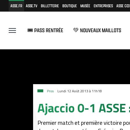
ASSE.FR
ASSE.TV
BILLETTERIE
BOUTIQUE
MUSÉE
ENTREPRISES
ASSE CŒ
🎟️ PASS RENTRÉE
💚 NOUVEAUX MAILLOTS
Pros
Lundi 12 Août 2013 à 11h18
Ajaccio 0-1 ASSE 
Premier match et première victoire pou