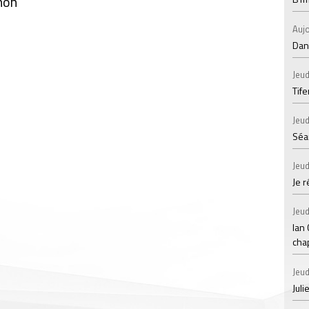
non
Aujo
Dans
Jeud
Tif
Jeud
Séan
Jeud
Je 
Jeud
Ian
chap
Jeud
Juli