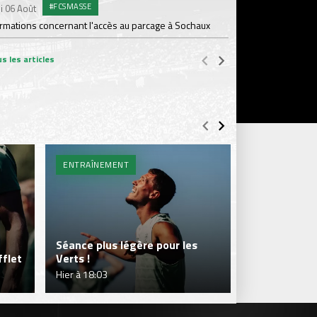
#FCSMASSE
i 06 Août
PR
Samedi 01 Août
ormations concernant l'accès au parcage à Sochaux
Ian Cathro : "La sem
vont commencer"
s les articles
ENTRAÎNEMENT
BILLETTERIE 
Séance plus légère pour les
flet
Verts !
Je réserve m
Hier à 18:03
Hier à 16:52