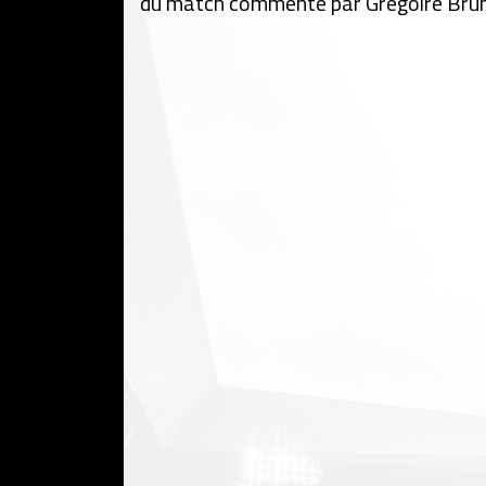
du match commenté par Grégoire Bru