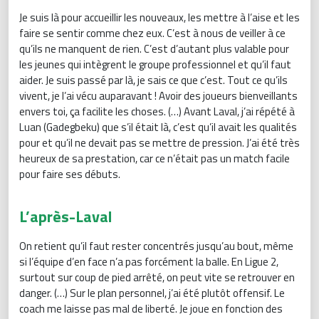
Je suis là pour accueillir les nouveaux, les mettre à l’aise et les
faire se sentir comme chez eux. C’est à nous de veiller à ce
qu’ils ne manquent de rien. C’est d’autant plus valable pour
les jeunes qui intègrent le groupe professionnel et qu’il faut
aider. Je suis passé par là, je sais ce que c’est. Tout ce qu’ils
vivent, je l’ai vécu auparavant ! Avoir des joueurs bienveillants
envers toi, ça facilite les choses. (…) Avant Laval, j’ai répété à
Luan (Gadegbeku) que s’il était là, c’est qu’il avait les qualités
pour et qu’il ne devait pas se mettre de pression. J’ai été très
heureux de sa prestation, car ce n’était pas un match facile
pour faire ses débuts.
L’après-Laval
On retient qu’il faut rester concentrés jusqu’au bout, même
si l’équipe d’en face n’a pas forcément la balle. En Ligue 2,
surtout sur coup de pied arrêté, on peut vite se retrouver en
danger. (…) Sur le plan personnel, j’ai été plutôt offensif. Le
coach me laisse pas mal de liberté. Je joue en fonction des