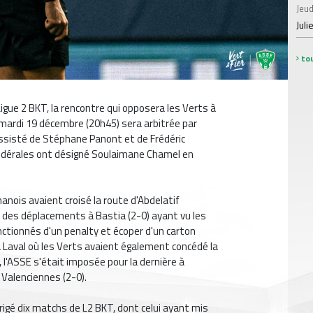
Jeud
Juli
tou
igue 2 BKT, la rencontre qui opposera les Verts à
mardi 19 décembre (20h45) sera arbitrée par
 assisté de Stéphane Panont et de Frédéric
 fédérales ont désigné Soulaimane Chamel en
anois avaient croisé la route d'Abdelatif
ion des déplacements à Bastia (2-0) ayant vu les
tionnés d'un penalty et écoper d'un carton
à Laval où les Verts avaient également concédé la
 l'ASSE s'était imposée pour la dernière à
 Valenciennes (2-0).
irigé dix matchs de L2 BKT, dont celui ayant mis