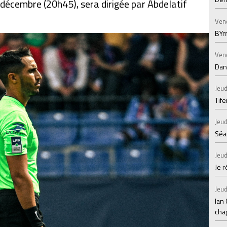
9 décembre (20h45), sera dirigée par Abdelatif
Ven
BYm
Ven
Dans
Jeud
Tif
Jeud
Séan
Jeud
Je 
Jeud
Ian
chap