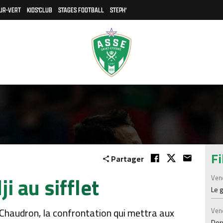
UR-VERT
KIDS'CLUB
STAGES FOOTBALL
STEPH'
Fi
Partager
i au sifflet
Ven
Le 
Chaudron, la confrontation qui mettra aux
Ven
Der