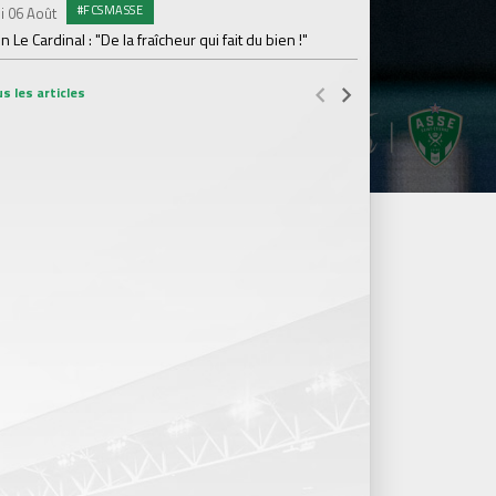
#FCSMASSE
i 06 Août
Dimanche 02 Août
en Le Cardinal : "De la fraîcheur qui fait du bien !"
Le point sur l'effecti
s les articles