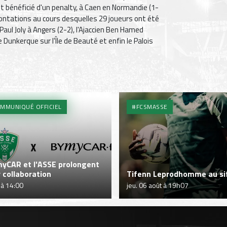
nt bénéficié d'un penalty, à Caen en Normandie (1-
frontations au cours desquelles 29 joueurs ont été
 Paul Joly à Angers (2-2), l'Ajaccien Ben Hamed
Dunkerque sur l'Île de Beauté et enfin le Palois
MMUNIQUÉ OFFICIEL
#FCSMASSE
yCAR et l'ASSE prolongent
r collaboration
Tifenn Leprodhomme au sif
 à 14:00
jeu. 06 août à 19h07