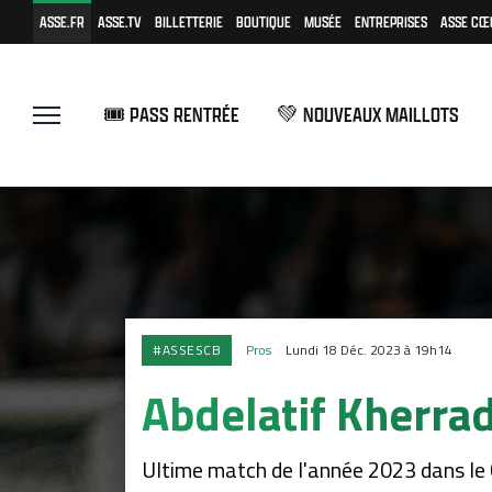
ASSE.FR
ASSE.TV
BILLETTERIE
BOUTIQUE
MUSÉE
ENTREPRISES
ASSE CŒ
🎟️ PASS RENTRÉE
💚 NOUVEAUX MAILLOTS
#ASSESCB
Pros
Lundi 18 Déc. 2023 à 19h14
Abdelatif Kherradj
Ultime match de l'année 2023 dans le 