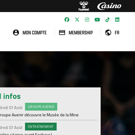
MON COMPTE
MEMBERSHIP
FR
l infos
GROUPE AVENIR
#FCS
dredi 07 Août
Jeudi 06 Août
groupe Avenir découvre le Musée de la Mine
Informations concern
ENTRAÎNEMENT
C
dredi 07 Août
Mercredi 05 Août
nière séance avant Sochaux !
Nouveau renfort pour