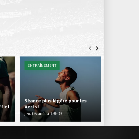
ENTRAÎNEMENT
BILLETTERIE 
Séance plus légère pour les
flet
Verts !
Je réserve m
jeu. 06 août à 18h03
jeu. 06 août à 