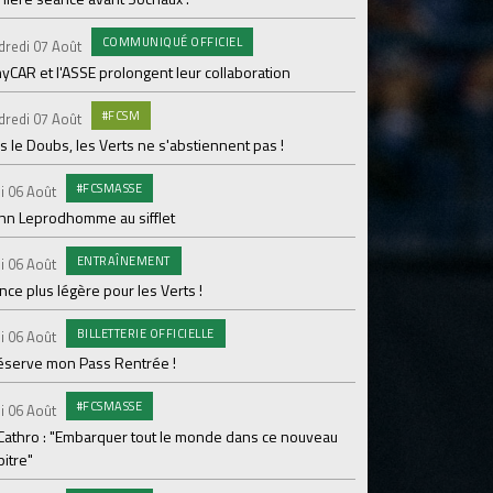
pour Lamine Sonko
COMMUNIQUÉ OFFICIEL
dredi 07 Août
PRO
Mardi 04 Août
yCAR et l'ASSE prolongent leur collaboration
Dans les coulisses 
#FCSM
dredi 07 Août
MED
Mardi 04 Août
 le Doubs, les Verts ne s'abstiennent pas !
Les backstages du m
#FCSMASSE
i 06 Août
GROU
Lundi 03 Août
enn Leprodhomme au sifflet
Les Verts sur le po
ENTRAÎNEMENT
Ploufragan
i 06 Août
ce plus légère pour les Verts !
AGE
Lundi 03 Août
BILLETTERIE OFFICIELLE
Le programme de la 
i 06 Août
réserve mon Pass Rentrée !
#FCS
Lundi 03 Août
#FCSMASSE
Parcage complet pou
i 06 Août
 Cathro : "Embarquer tout le monde dans ce nouveau
#ASS
Lundi 03 Août
itre"
Le dernier match de