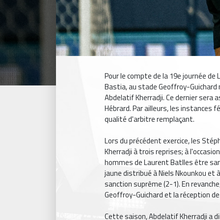
Pour le compte de la 19e journée de L
Bastia, au stade Geoffroy-Guichard 
Abdelatif Kherradji. Ce dernier sera
Hébrard. Par ailleurs, les instances
qualité d'arbitre remplaçant.
Lors du précédent exercice, les Stéph
Kherradji à trois reprises; à l'occas
hommes de Laurent Batlles être sanc
jaune distribué à Niels Nkounkou et 
sanction suprême (2-1). En revanche,
Geoffroy-Guichard et la réception de
Cette saison, Abdelatif Kherradji a d